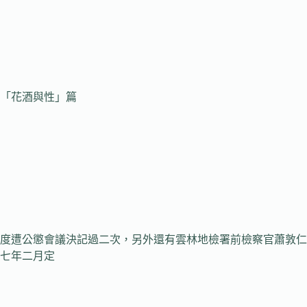
「花酒與性」篇
度遭公懲會議決記過二次，另外還有雲林地檢署前檢察官蕭敦仁
七年二月定