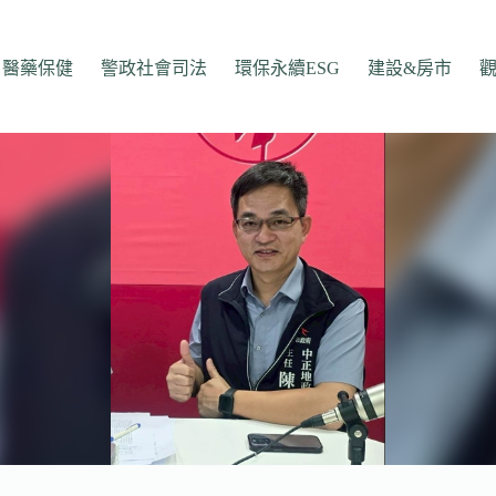
醫藥保健
警政社會司法
環保永續ESG
建設&房市