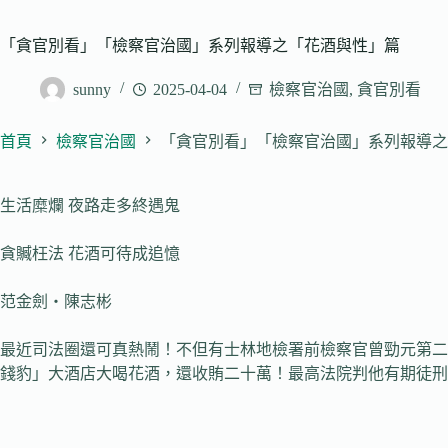
「貪官別看」「檢察官治國」系列報導之「花酒與性」篇
sunny
2025-04-04
檢察官治國
,
貪官別看
首頁
檢察官治國
「貪官別看」「檢察官治國」系列報導之
生活糜爛 夜路走多終遇鬼
貪贓枉法 花酒可待成追憶
范金劍‧陳志彬
最近司法圈還可真熱鬧！不但有士林地檢署前檢察官曾勁元第二
錢豹」大酒店大喝花酒，還收賄二十萬！最高法院判他有期徒刑