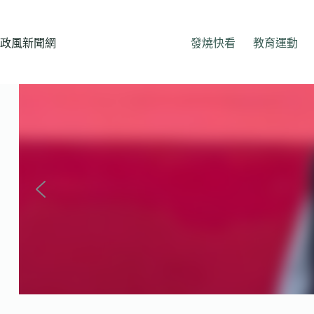
跳
至
主
政風新聞網
發燒快看
教育運動
要
內
容