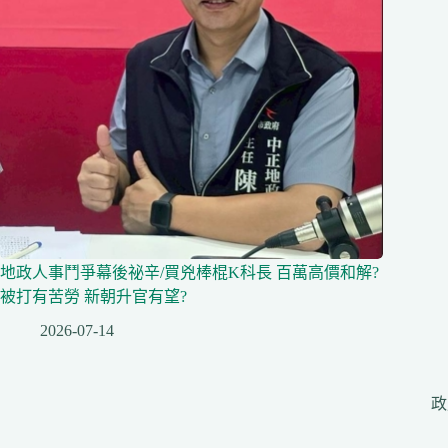
地政人事鬥爭幕後祕辛/買兇棒棍K科長 百萬高價和解?
被打有苦勞 新朝升官有望?
2026-07-14
政