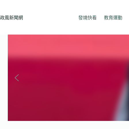
跳
至
主
政風新聞網
發燒快看
教育運動
要
內
容