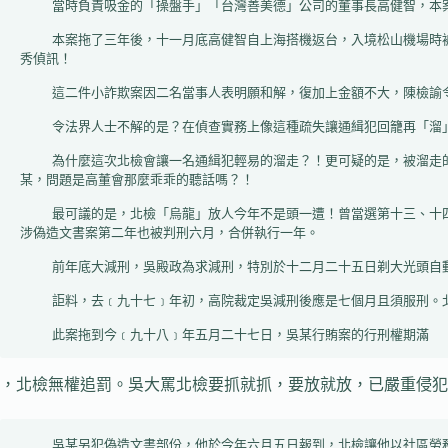
    當時負責吸金的「操盤手」「台灣善美德」公司的董事長高健智，本案爆發後亡命大陸，因屢傳不到，北檢於九十五年十一月十日發布通緝令，下令緝捕！

    本案拖了三年後，十一月底高健智自上海搭機返台，入境松山機場時被查出因通緝押送北檢歸案。絕的是北檢不連絡負責偵辦他一億多元的檢察官張書華？！反而通知他涉及二件金額「僅」數十萬元小詐欺案的檢察官陳佳
秀偵訊！

    這二件小詐欺案因二名當事人表明願和解，復加上金額不大，陳檢諭令三萬元交保及限制出境，高董喜出望外，跑得比飛還快，溜之大吉！

    令法界人士不解的是？在偵查實務上像這種疏失讓通緝犯回籠再「溜」掉的情形可說幾乎不可能？！主因祇要通緝犯被送進地檢署，只要打出「前科表」即原形畢露！難逃法眼！

    為什麼這次北檢會讓一名通緝犯輕易的溜走？！更可疑的是，被溜走的「大尾」還是一條有錢有勢的「大枷」！小民不禁懷疑這其中有「鬼」是經「高人」安排好的「連環計」？！北檢輕描淡寫的說，儘快發傳票傳訊高
某，問題是高董會那麼乖乖的聽話嗎？！

    最可議的是，北檢「烏龍」放人今年不是頭一遭！曾當選第十三、十四屆冬季奧運雪車國手，也曾獲一九八四年世界盃雪車錦標賽第四名的吳殿政，九十二年因行賄罪被判有期徒刑八個月確定。他不願入獄而被通緝！他另
涉偽造文書案第二年也被判刑六月，合併執行一年。

    前年底大減刑，吳殿政為求減刑，特別於十二月二十五日剃大光頭自動到北檢報到！在法官尚未裁定減刑後的刑期時，北檢「法外施仁」擅自決定吳大國手的刑期是六個月，且可易科罰金。吳大喜之下繳錢走人。

    詎料，去﹝九十七﹞年初，高院裁定吳減刑後應是七個月且須服刑。北檢緊急通知吳某領回罰金，但他拒領又慘遭通緝。

    此案拖到今﹝九十八﹞年五月二十七日，吳某行賄案的行刑權期滿
，北檢無權追罰。吳大罵北檢要抓就抓，要放就放，已嚴重侵犯
    吳某另犯偽造文書部份，他於今年六月五日報到，北檢讓他以社區