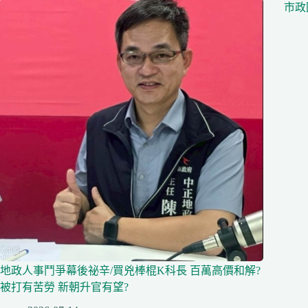
市政
地政人事鬥爭幕後祕辛/買兇棒棍K科長 百萬高價和解?
被打有苦勞 新朝升官有望?