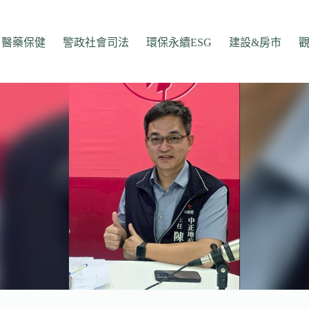
醫藥保健
警政社會司法
環保永續ESG
建設&房市