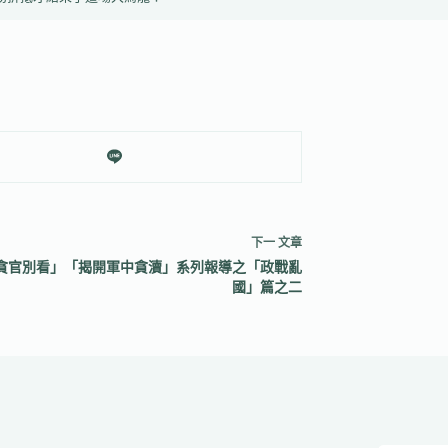
下一
文章
貪官別看」「揭開軍中貪瀆」系列報導之「政戰亂
國」篇之二