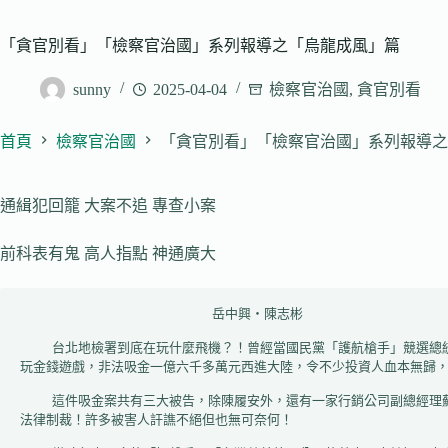
「貪官別看」「檢察官治國」系列報導之「烏龍成風」篇
sunny
2025-04-04
檢察官治國
,
貪官別看
首頁
檢察官治國
「貪官別看」「檢察官治國」系列報導之
通緝犯回籠 大案不追 專查小案
前科表有鬼 高人指點 神通廣大
                        岳中興‧陳志彬

    台北地檢署到底在玩什麼飛機？！曾經當國民黨「護航槍手」競選總統失敗後的前監察院長陳履安，「護航」成功後投身宗教界，一臉道貌岸然頗獲得許多人好感！詎料，他夥同友人成立「富裕國際創業投資基金」，也大
玩金錢遊戲，非法吸金一億六千多萬元西進大陸，令不少投資人血本無歸，
    這件吸金案共有三大被告，除陳履安外，還有一家行銷公司副總經理蘇光智。二人在「高人」指點下認罪，再加上因無前科，九十五年元月北檢檢察官處分緩起訴，陳履安繳交五十萬元，蘇光智繳交三十萬元給國庫即逃過
法律制裁！許多被害人訐譙不絕但也無可奈何！
