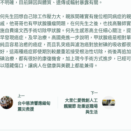
不明確，目前歸因與體質、遺傳或輻射暴露有關。
何先生回想自己除工作壓力大，親族間確實有幾位相同病症的親
戚，他哥哥也有甲狀腺腫瘤問題，在何先生之後，也找高醫師實
施自費達文西手術切除甲狀腺。何先生感恩高主任細心關注，提
早發現癌症，及早治療。高國堯進一步說明，甲狀腺癌是相對單
純且容易治癒的癌症，而且乳突癌與濾泡癌對放射碘的吸收都很
好，這兩種癌症即使期別較嚴重若接受根治性切除，術後再追加
碘治療，都有很好的康復機會，加上現今手術方式進步，已經可
以隱藏傷口，讓病人在健康與美觀上都能兼得。
下一
上一
大里仁愛微創人工
台中慈濟響應緬甸
髖關節 助重返職場
震災救援
與生活