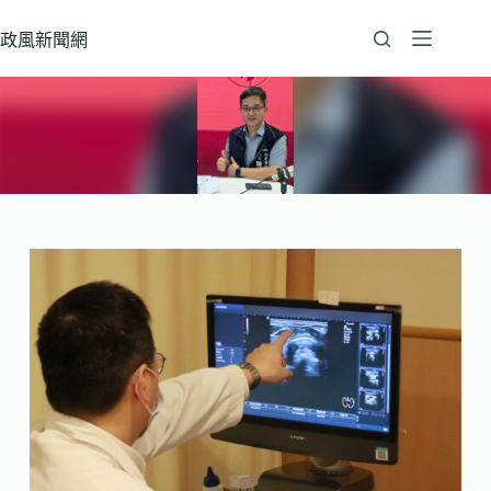
跳
至
政風新聞網
主
要
內
容