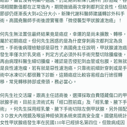
結節，儘管沒有明顯不適感，仍定期到新陳代謝科門診追蹤，各
項相關數值都在正常值內，期間做過兩次穿刺都判定良性，但結
節卻仍逐漸長大到4公分大小，新陳代謝科醫師建議轉診外科手
術。高國堯醫師手術後證實罹患「微侵襲型甲狀腺濾泡癌」！
何先生無法置信最終結果竟是癌症，幸運的是尚未擴散、轉移，
屬於初期癌症。但何先生困惑的是為什麼穿刺兩次都判定為良
性，手術後病理檢驗卻是惡性？高國堯主任說明，甲狀腺濾泡癌
發生率僅次於乳突癌，判定方式必須外科手術完整切除腫瘤後，
再由病理科醫生細切腫瘤，確認是否侵犯到血管或包膜，若無就
是良性濾泡瘤，若有就是惡性濾泡癌。只靠術前細針穿刺或是手
術中冰凍切片都很難下診斷，這類癌症比較容易經血行途徑轉
移，常見轉移肺部或骨頭，務必當心。
何先生社交活躍，跟高主任諮商後，選擇採取自費隱藏傷口的甲
狀腺手術，目前主流術式有「經口腔前庭」及「經乳暈、腋下手
術」。何先生採用經乳暈、腋下手術切除左側甲狀腺，另外搭配
３Ｄ放大內視鏡及喉返神經偵測系統來提高安全度。國健局統計
女性甲狀腺癌發生率在民國110年已經排名第四位，但致病成因