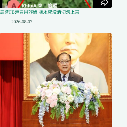
農會FB遭冒用詐騙 張永成澄清切勿上當
2026-08-07