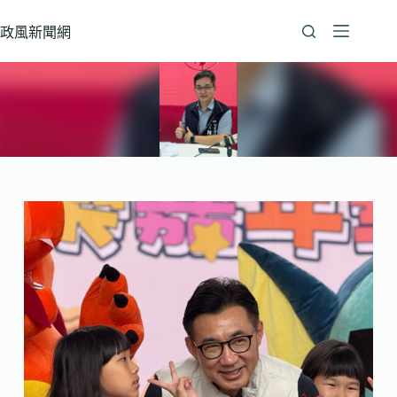
跳
至
政風新聞網
主
要
內
容