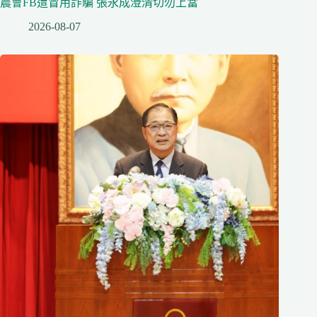
農會FB遭冒用詐騙 張永成澄清切勿上當
2026-08-07