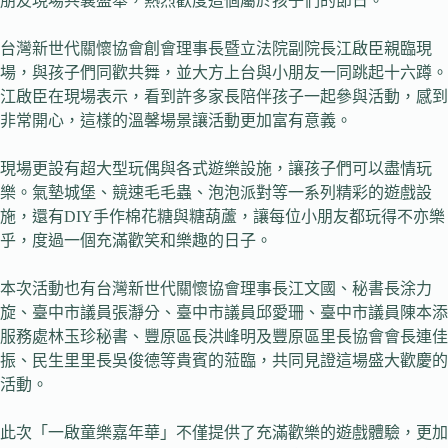
朋友現場共襄盛舉，熱烈歡度這個屬於孩子們的節日。
台灣新世代關懷協會創會理事長暨立法院副院長江啟臣親臨現
場，與孩子們同歡共舞，並大方上台與小朋友一同跳起十六蹲。
江啟臣在現場表示，看到許多家長陪伴孩子一起參與活動，感到
非常開心，這樣的溫馨場景讓活動更加富有意義。
現場更設有超大型玩偶與各式遊樂設施，讓孩子們可以盡情玩
樂。氣墊城堡、競速毛毛蟲、泡泡派對等一系列精彩的遊戲設
施，還有DIY手作棉花糖與糖葫蘆，讓每位小朋友都玩得不亦樂
乎，度過一個充滿歡笑和樂趣的日子。
本次活動也有台灣新世代關懷協會理事長江文國、秘書長涂力
旋、臺中市議員張瀞分、臺中市議員邱愛珊、臺中市議員陳本添
服務處林玉珍秘書、豐原區長洪峰明及豐原區里長協會會長連佳
振、民生里里長吳俊德等貴賓的蒞臨，共同見證這場盛大歡慶的
活動。
此次「一啟童樂嘉年華」不僅提供了充滿歡樂的遊戲體驗，更加