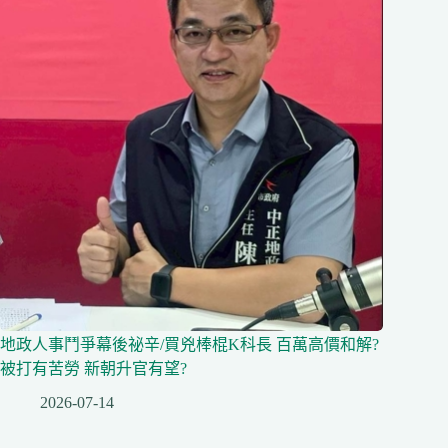
地政人事鬥爭幕後祕辛/買兇棒棍K科長 百萬高價和解?
被打有苦勞 新朝升官有望?
2026-07-14