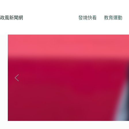
跳
至
主
政風新聞網
發燒快看
教育運動
要
內
容