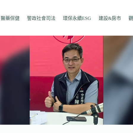
醫藥保健
警政社會司法
環保永續ESG
建設&房市