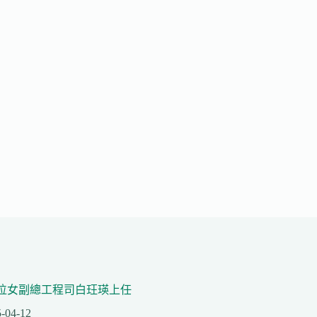
位女副總工程司白玨瑛上任
-04-12