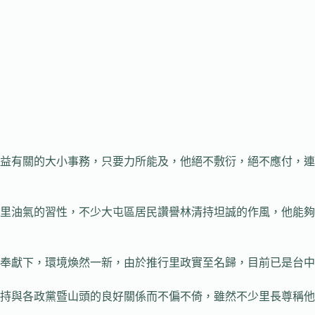
有關的大小事務，只要力所能及，他絕不敷衍，絕不應付，連
油氣的習性，不少大屯區居民讚譽林清持坦誠的作風，他能夠
獻下，環境煥然一新，由於推行里政實至名歸，目前已是台中
與各政黨暨山頭的良好關係而不偏不倚，雖然不少里長尊稱他