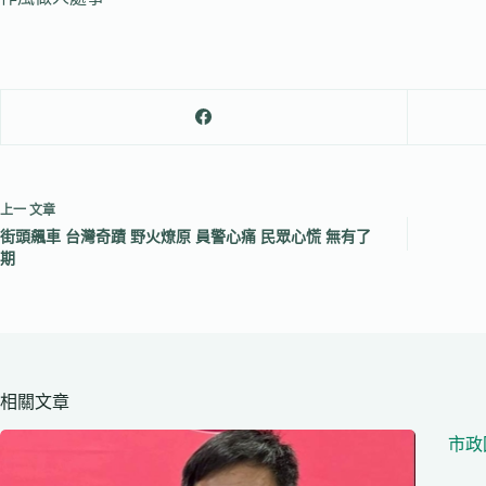
上一
文章
街頭飆車 台灣奇蹟 野火燎原 員警心痛 民眾心慌 無有了
期
相關文章
市政