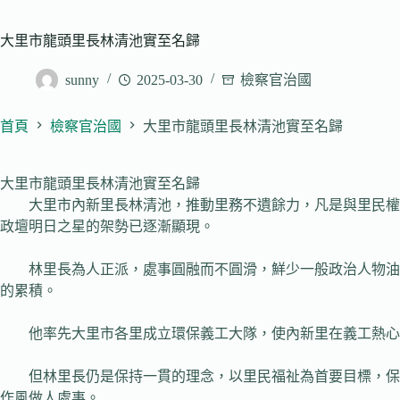
大里市龍頭里長林清池實至名歸
sunny
2025-03-30
檢察官治國
首頁
檢察官治國
大里市龍頭里長林清池實至名歸
大里市龍頭里長林清池實至名歸
大里市內新里長林清池，推動里務不遺餘力，凡是與里民權益
政壇明日之星的架勢已逐漸顯現。
林里長為人正派，處事圓融而不圓滑，鮮少一般政治人物油里
的累積。
他率先大里市各里成立環保義工大隊，使內新里在義工熱心奉
但林里長仍是保持一貫的理念，以里民福祉為首要目標，保持
作風做人處事。