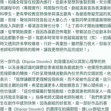
隊，拍攝全程皆在校園內進行，從劇本發想到後製剪輯，充分運
用課程中的〈專題實作〉時間製作完成。劇組演員皆為表演藝術
科學生，更有學校教官熱情參與演出要角。為營造懸疑荒誕的氛
圍，剪接、聲效與特效皆投注大量心力，後製同學涂閔盛展現極
高投入與創意。導演游念臻也分享：「上了高中才開始接觸拍攝
課，從零開始摸索。我因為喜歡恐怖電影，想嘗試自己從劇本到
成品都動手做一部。寫劇本時常常半夜越寫越害怕（笑），拍攝
時又遇到許多學校雜音，只好一再重拍。雖然壓力很大，但每次
老師和同學期待的眼神，讓我更想把作品完成好！」
另一部作品《Bipolar Disorder》則是鍾治紀以其對心理學的熱
情，以及身邊認識的躁鬱症患者經驗為靈感創作。他運用色調與
剪接節奏的轉換，巧妙呈現情緒波動與內在世界的交錯狀態。他
表示：「我想讓觀眾更理解這個疾病，而不是被作品定義。這只
是我主觀的詮釋，希望能讓更多人開始願意去了解心理疾病。」
他也強調：「這份榮耀屬於整個劇組，也要感謝老師與家人一路
支持我走到最後。」指導老師尤國峰老師則補充：「我們希望學
生在創作中感到快樂，因為劇組的好氣氛，是一部好作品的基
礎。像《Bipolar Disorder》的團隊在拍攝期間，連Line群組大頭