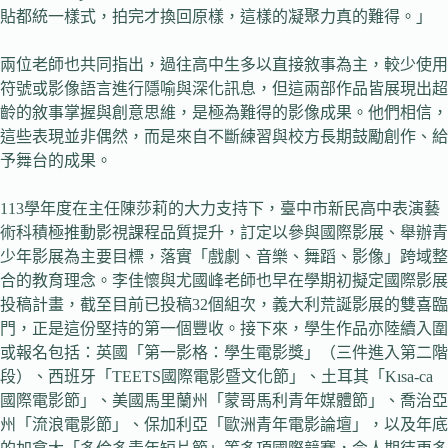
貼都統一樣式，拍完才換回原樣，這樣的凝聚力真的難得。」
兩位老師也共同指出，過往高中生多以直接敘事為主，較少使用
符號或影像語言進行隱喻與深化訊息，但這兩部作品皆展現出超
齡的敘事掌握與創意思維，是極為難得的影像成果。他們相信，
這些表現並非偶然，而是來自不斷練習與校方長期鼓勵創作、給
予舞台的成果。
113學年度在主任陳莎莉的大力支持下，臺中市新民高中表演藝
術科積極推動影視課程品質提升，訂定以參與國際影展、舉辦青
少年影展為主要目標，落實「戲劇、音樂、舞蹈、影像」跨域整
合的教育理念。李佳懷與尤國峰老師也早在學期初擬定國際影展
投稿計畫，截至目前已投稿32個組次，義大利荒誕影展的雙喜臨
門，正是這份堅持的第一個豐收。接下來，學生作品亦陸續入圍
或報名包括：英國「第一影格：學生電影獎」（三件進入第二階
段）、西班牙「TEETS國際電影暨文化節」、土耳其「Kısa-ca
國際電影節」、美國馬里蘭州「蒙哥馬利青年媒體節」、喬治亞
州「流浪電影節」、保加利亞「歐洲青年電影論壇」，以及年底