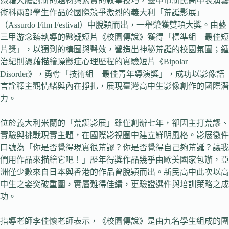
憑藉大膽創新的題材與紮實的敘事技巧，臺中市新民高中表演藝
術科兩部學生作品於國際競爭激烈的義大利「荒誕影展」
（Assurdo Film Festival）中脫穎而出，一舉榮獲雙項大獎。由藝
三甲游念臻執導的懸疑短片《校園傳說》獲得「標準組—最佳短
片獎」，以獨到的構圖與聲效，營造出神秘荒誕的校園氛圍；鍾
治紀則憑藉描繪躁鬱症心理歷程的實驗短片《Bipolar
Disorder》，勇奪「技術組—最佳青年導演獎」，成功以影像語
言詮釋主觀情緒與內在掙扎，展現臺灣高中生影像創作的國際潛
力。
位於義大利米蘭的「荒誕影展」雖僅創辦七年，卻因主打荒謬、
實驗與挑戰現實主題，在國際影視圈中建立鮮明風格。影展徵件
口號為「你是否覺得現實很荒謬？你是否覺得自己夠荒誕？讓我
們用作品來描繪它吧！」歷年得獎作品幾乎由歐美國家包辦，亞
洲僅少數來自日本與香港的作品曾脫穎而出。新民高中此次以高
中生之姿突破重圍，實屬難得佳績，更驗證選件與培訓策略之成
功。
指導老師李佳懷老師表示，《校園傳說》是由九名學生組成的團