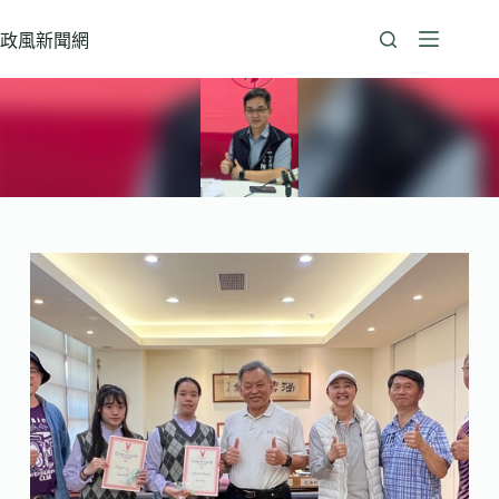
跳
至
政風新聞網
主
要
內
容