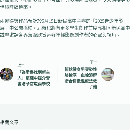
的加拿大「多倫多青年短片節」等多項國際競賽，令人期待更多
佳績陸續傳來。
兩部得獎作品預計於5月15日新民高中主辦的「2025青少年影
展」中公開播映，屆時也將有更多學生創作首度亮相。新民高中
誠摯邀請各界蒞臨欣賞這群年輕影像創作者的心聲與視角。
下一
上一
籃球健身男突發性
「為愛書找到新主
肺栓塞 血栓溶解
人」張耀中媒介套
術合併低溫療法救
書贈予南屯兩學校
了他
相關文章