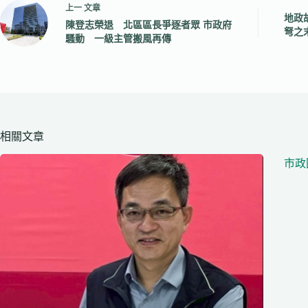
上一
文章
地政
陳登志榮退 北區區長爭逐者眾 市政府
弩之
騷動 一級主管搬風再傳
相關文章
市政