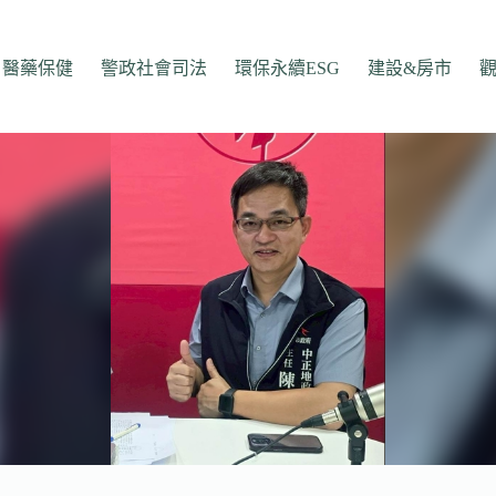
醫藥保健
警政社會司法
環保永續ESG
建設&房市