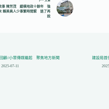
下一
文章
故事 陳芳茂 縱橫地政十餘年 強
末 賴美員人少事繁時間緊 退了再
說
回顧//小眾傳媒繼起 聚焦地方新聞
建設局首
2025-07-11
2025