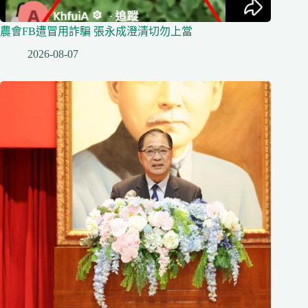
農會FB遭冒用詐騙 張永成澄清切勿上當
2026-08-07