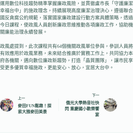
運用數位科技趨勢精準掌握廉政風險，並貫徹盧市長「守護廉潔
幸福台中」的施政理念，持續展現高度廉潔治理決心，遵循聯合
國反貪腐公約規範，落實國家廉政建設行動方案具體策略，透過
今日課程，使政風人員創新廉政思維推動各項廉政工作，協助機
關廉能治理永續發展。
政風處提到，此次課程共有64個機關政風單位參與，參訓人員將
有效應用於政風業務，未來結合推廣於實務工作上，共同協力本
府各機關，邁向數位廉政新趨勢，打造「晶質團隊」，讓市民享
受更多優質幸福施政，更能安心、放心，宜居大台中。
下一
上一
僑光大學熱音社快
麥田FUN鬆趣！探
閃 重慶國小歡樂饗
索大雅麥田美景
宴