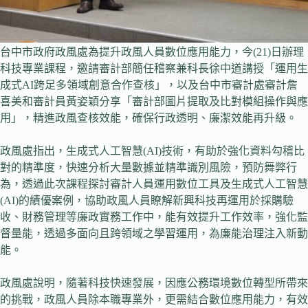
台中市政府政風處為提升政風人員數位應用能力，今(21)日辦理
科技專業課程，邀請審計部簡任稽察兼科長徐中道講授「運用生
成式AI跨足多領域創意合作查核」，以及台中市審計處審計詹
喜美和審計員黃姿穎分享「審計部圖片提取及比對模組操作與應
用」，精進政風查核效能，確保行政透明、廉潔效能再升級。
政風處指出，生成式人工智慧(AI)技術，有助於強化資料勾稽比
對的精準度，快速分析大量數據並精準識別風險，預防舞弊行
為，透過此次課程探討審計人員運用數位工具及生成式人工智慧
(AI)的績優案例，協助政風人員瞭解新興科技再運用於採購驗
收、財務管理等廉政實務工作中，能有效提升工作效率，強化監
督量能，透過多面向且跨領域之學習運用，為廉能治理注入新動
能。
政風處說明，隨著科技快速發展，因應公務環境數位轉型所帶來
的挑戰，政風人員除本職專業外，更需結合數位應用能力，有效