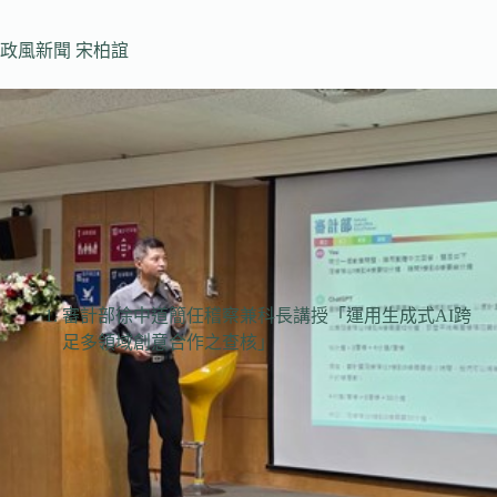
政風新聞 宋柏誼
審計部徐中道簡任稽察兼科長講授「運用生成式AI跨
足多領域創意合作之查核」