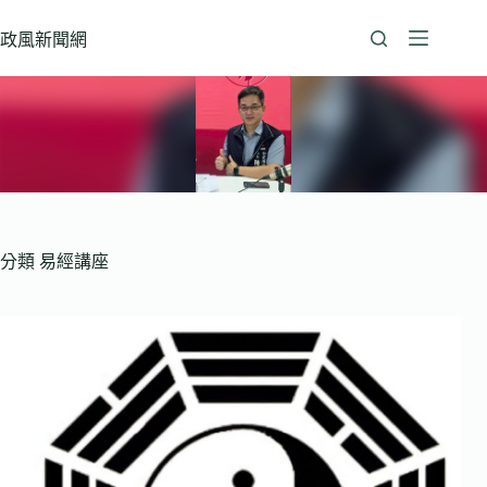
跳
至
政風新聞網
主
要
內
容
分類
易經講座