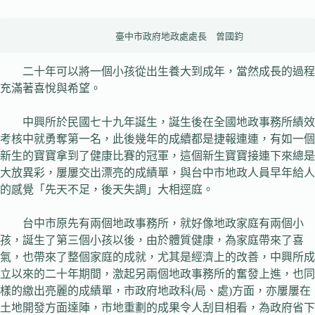
                  臺中市政府地政處處長　曾國鈞
二十年可以將一個小孩從出生養大到成年，當然成長的過程
充滿著喜悅與希望。
中興所於民國七十九年誕生，誕生後在全國地政事務所績效
考核中就勇奪第一名，此後幾年的成續都是捷報連連，有如一個
新生的寶寶拿到了健康比賽的冠軍，這個新生寶寶接連下來總是
大放異彩，屢屢交出漂亮的成績單，與台中市地政人員早年給人
的感覺「先天不足，後天失調」大相逕庭。
台中市原先有兩個地政事務所，就好像地政家庭有兩個小
孩，誕生了第三個小孩以後，由於體質健康，為家庭帶來了喜
氣，也帶來了整個家庭的成就，尤其是經濟上的改善，中興所成
立以來的二十年期間，激起另兩個地政事務所的奮發上進，也同
樣的繳出亮麗的成績單，市政府地政科(局、處)方面，亦屢屢在
土地開發方面達陣，市地重劃的成果令人刮目相看，為政府省下