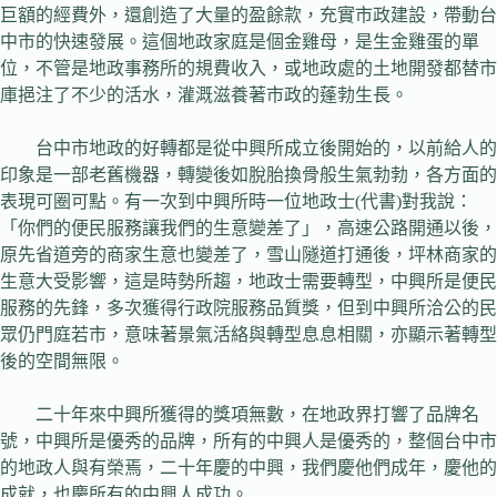
巨額的經費外，還創造了大量的盈餘款，充實市政建設，帶動台
中市的快速發展。這個地政家庭是個金雞母，是生金雞蛋的單
位，不管是地政事務所的規費收入，或地政處的土地開發都替市
庫挹注了不少的活水，灌溉滋養著市政的蓬勃生長。
台中市地政的好轉都是從中興所成立後開始的，以前給人的
印象是一部老舊機器，轉變後如脫胎換骨般生氣勃勃，各方面的
表現可圈可點。有一次到中興所時一位地政士(代書)對我說：
「你們的便民服務讓我們的生意變差了」，高速公路開通以後，
原先省道旁的商家生意也變差了，雪山隧道打通後，坪林商家的
生意大受影響，這是時勢所趨，地政士需要轉型，中興所是便民
服務的先鋒，多次獲得行政院服務品質獎，但到中興所洽公的民
眾仍門庭若市，意味著景氣活絡與轉型息息相關，亦顯示著轉型
後的空間無限。
二十年來中興所獲得的獎項無數，在地政界打響了品牌名
號，中興所是優秀的品牌，所有的中興人是優秀的，整個台中市
的地政人與有榮焉，二十年慶的中興，我們慶他們成年，慶他的
成就，也慶所有的中興人成功。