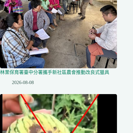
林業保育署臺中分署攜手新社區農會推動改良式獵具
2026-08-08