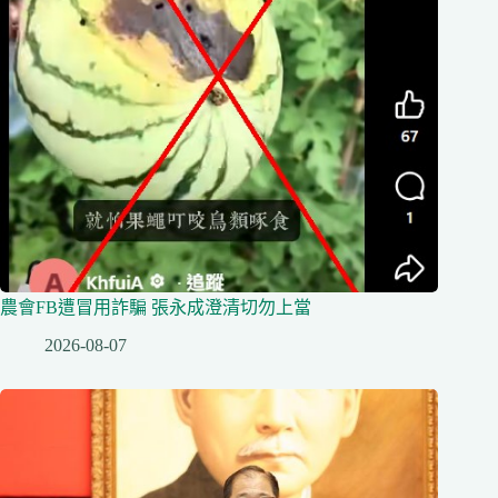
農會FB遭冒用詐騙 張永成澄清切勿上當
2026-08-07