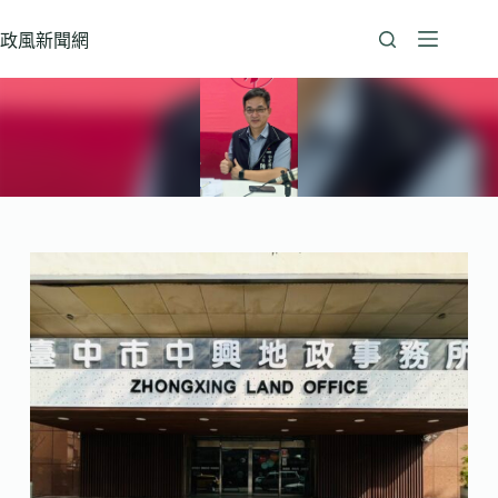
跳
至
政風新聞網
主
要
內
容