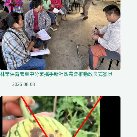
林業保育署臺中分署攜手新社區農會推動改良式獵具
2026-08-08