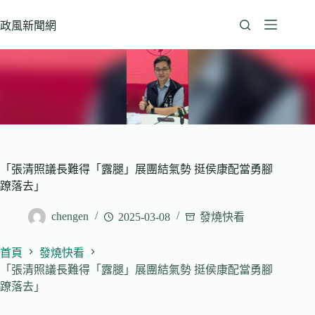
跳
至
政風新聞網
主
要
內
容
「張清照議長難得「露腿」展團結氣勢 挺侯康配當勇腳
蹽落去」
chengen
2025-03-08
發燒快看
首頁
發燒快看
「張清照議長難得「露腿」展團結氣勢 挺侯康配當勇腳
蹽落去」