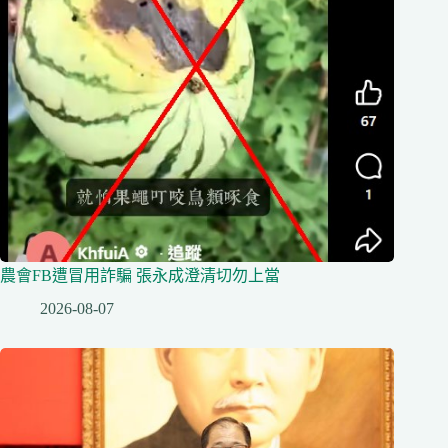
農會FB遭冒用詐騙 張永成澄清切勿上當
2026-08-07