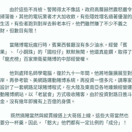
由於這些不肖檢、警鬧得太不像話，政府高層赫然震怒嚴令
掃蕩後，其他的電玩業者才大加收斂，有些隱姓埋名過著優渥的
生活，有些者跑到對岸去幹老本行，他們雖然賺了不少不義之
財，但數目有限！
當賭博電玩瘋行時，賓果西餐廳沒有多少油水，經營「賓
果」、「小鋼珠」的「國柱仔」默默無聞，他還真能鑽，取得了
「龍虎榜」百家樂衛星賭博的中部經營權。
他到處拜名師學電腦，復於九十一年間，他將地盤擴展至對
岸，再參考歐、美網路運動賭博系統，再投資一憶多元，請專家
設計了一套網路足球賭博程式，在大陸及東南亞各地連鎖經營運
動賭博網站，以「老鼠會」方式吸收賭客，由於投資對路日進斗
金，沒有幾年即擁有上百億的身價。
既然搞賭當然與縱貫線道上大哥搭上線，這些大哥當然也
要分一杯羹，因此，「憨大」他們都有一定比例的「成分」！