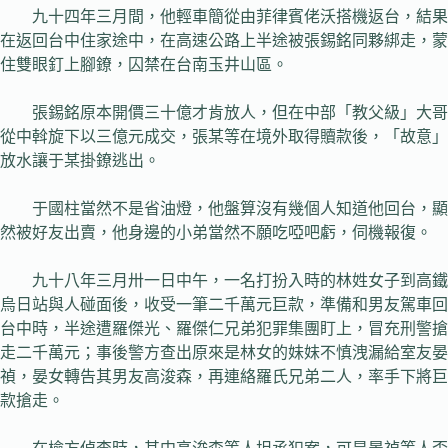
九十四年三月間，他輕車簡從由菲律賓佬沃搭機返台，結果
在返回台中住家途中，在高速公路上半途被張錫銘同夥綁走，蒙
住雙眼釘上腳鐐，囚禁在台南玉井山區。
張錫銘原本開價三十億才肯放人，但在中部「教父級」大哥
從中斡旋下以三億元成交，張某等在境外取得贖款後，「故意」
放水讓于某掛鐐逃出。
于國柱當然不是省油燈，他盤算沒有幾個人知道他回台，顯
然被好友出賣，他身邊的小弟當然不願吃啞吧虧，伺機報復。
九十八年三月卅一日中午，一名打扮入時的林姓女子到高鐵
烏日站與人碰面後，收受一筆二千萬元巨款，準備和男友駕車回
台中時，半途遭羅傑光、羅傑仁兄弟犯罪集團盯上，冒充刑警搶
走二千萬元；事後警方查出原來是林女的妹妹不慎洩漏給室友晏
禎，晏女轉告其男友高浚森，再連絡羅氏兄弟二人，率手下將巨
款搶走。