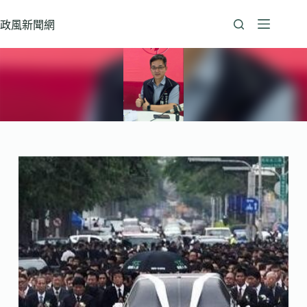
跳
至
政風新聞網
主
要
內
容