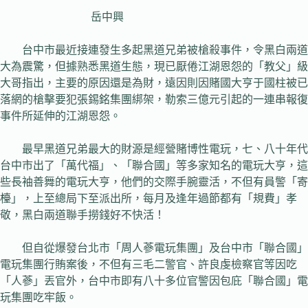
岳中興
台中市最近接連發生多起黑道兄弟被槍殺事件，令黑白兩道
大為震驚，但據熟悉黑道生態，現已厭倦江湖恩怨的「教父」級
大哥指出，主要的原因還是為財，遠因則因賭國大亨于國柱被已
落網的槍擊要犯張錫銘集團綁架，勒索三億元引起的一連串報復
事件所延伸的江湖恩怨。
最早黑道兄弟最大的財源是經營賭博性電玩，七、八十年代
台中市出了「萬代福」、「聯合國」等多家知名的電玩大亨，這
些長袖善舞的電玩大亨，他們的交際手腕靈活，不但有員警「寄
檯」，上至總局下至派出所，每月及逢年過節都有「規費」孝
敬，黑白兩道聯手撈錢好不快活！
但自從爆發台北市「周人蔘電玩集團」及台中市「聯合國」
電玩集團行賄案後，不但有三毛二警官、許良虔檢察官等因吃
「人蔘」丟官外，台中市即有八十多位官警因包庇「聯合國」電
玩集團吃牢飯。