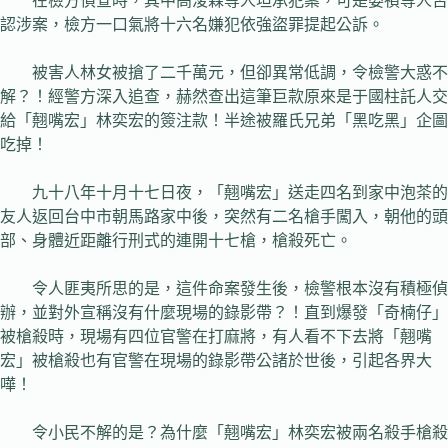
在檢方偵查時，其中高浚森等人坦承犯案，可是晏禎等人否
認涉案，檢方一口氣將十六名嫌犯依強盜罪提起公訴。
被害人林女被搶了二千萬元，但卻異常低調，令檢警大惑不
解？！經警方深入追查，赫然查出這筆巨款原來是于國柱託人交
給「翹嘴宏」林奕宏的簽注款！半途被羅氏兄弟「黑吃黑」企圖
吃掉！
九十八年十月十七日夜，「翹嘴宏」送走四名到家中泡茶的
友人返回台中市朝馬路家中後，突然有二名槍手闖入，朝他的頭
部、身體近距離行刑式的連開十七槍，槍殺死亡。
令人匪夷所思的是，這件命案發生後，檢警根本沒有積極偵
辦，並對外宣稱沒有什麼現場的錄影帶？！直到爆發「奇楠仔」
被槍殺時，現場有四位官警在打麻將，有人看不下去將「翹嘴
宏」被槍殺也有官警在現場的錄影帶公諸於世後，引起各界大
嘩！
令小民不解的是？為什麼「翹嘴宏」林奕宏被兩名殺手槍殺