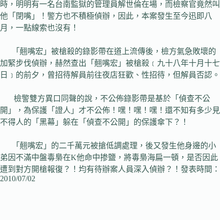
時，明明有一名台南監獄的管理員解世倫在場，而檢察官竟然叫
他「閉嘴」！警方也不積極偵辦，因此，本案發生至今迅即八
月，一點線索也沒有！
「翹嘴宏」被槍殺的錄影帶在道上流傳後，檢方氣急敗壞的
加緊步伐偵辦，赫然查出「翹嘴宏」被槍殺﹝九十八年十月十七
日﹞的前夕，曾招待解員前往夜店狂歡、性招待，但解員否認。
檢警雙方異口同聲的說，不公佈錄影帶是基於「偵查不公
開」，為保護「證人」才不公佈！嘿！嘿！嘿！還不知有多少見
不得人的「黑幕」躲在「偵查不公開」的保護傘下？！
「翹嘴宏」的二千萬元被搶低調處理，後又發生他身邊的小
弟因不滿中盤毒梟在K他命中掺鹽，將毒梟海扁一頓，是否因此
遭到對方開槍報復？！均有待辦案人員深入偵辦？！發表時間：
2010/07/02