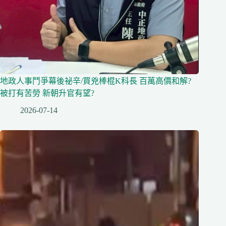
地政人事鬥爭幕後祕辛/買兇棒棍K科長 百萬高價和解?
被打有苦勞 新朝升官有望?
2026-07-14