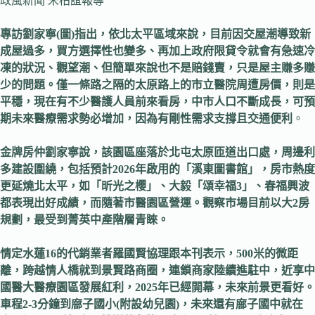
政風新聞 宋柏誼報導
專訪劉家寧(圖)指出，依北太平區域來說，目前因交屋潮導致新
成屋過多，買方選擇性也變多、再加上政府限貸令就會有急速冷
凍的狀況、觀望潮、但簡單來說也不是賠錢賣，只是屋主賺多賺
少的問題。僅一條路之隔的太原路上的市立醫院周遭房價，則是
平穩，現在有不少醫護人員前來看房，中市人口不斷成長，可預
期未來醫療需求勢必增加，因為有剛性需求支撐且交通便利
。
金牌房仲劉家寧說，該園區座落於北屯太原匝道出口處，周邊利
多建設圍繞，包括預計2026年啟用的「溪東圖書館」，房市熱度
更延燒北太平，如「昕光之櫻」、大毅「頌幸福3」、春福興波
都表現出好成績，而隨著市醫園區營運。觀察市場目前以大2房
規劃，最受到菁英中產階層青睞。
情定水蓮16的代銷業者羅國賢協理跟本刊表示，500米的微距
離，跨越情人橋就到景賢路商圈，連鎖商家陸續進駐中，近享中
國醫大醫療園區發展紅利，2025年已經開幕，未來前景更看好。
車程2-3分鐘到廍子國小(附設幼兒園)，未來還有廍子國中就在