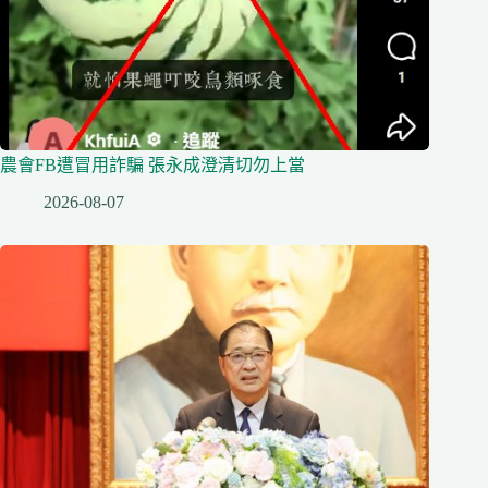
農會FB遭冒用詐騙 張永成澄清切勿上當
2026-08-07