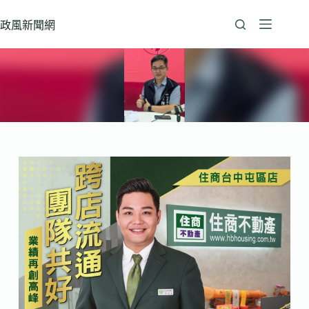
跳
至
政風新聞網
主
要
內
容