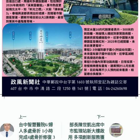
上一
下一
台中智慧醫院6/婦
部長陳世凱出席中
人多處骨折 1小時
市監理站新大樓啟
完成4處骨折修復 3
用 多項創新服務獲