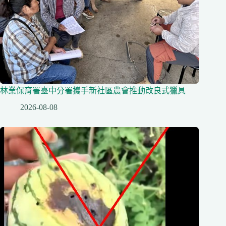
林業保育署臺中分署攜手新社區農會推動改良式獵具
2026-08-08