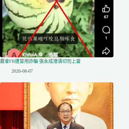
農會FB遭冒用詐騙 張永成澄清切勿上當
2026-08-07