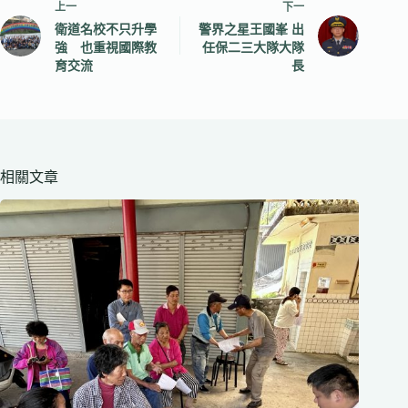
上一
下一
衛道名校不只升學
警界之星王國峯 出
強 也重視國際教
任保二三大隊大隊
育交流
長
相關文章