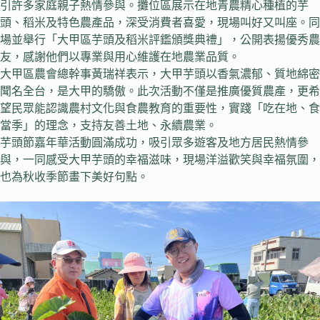
引許多家庭親子熱情參與。攤位區展示在地青農精心種植的芋
頭、稻米及特色農產品，深受消費者喜愛，現場叫好又叫座。同
場並舉行「大甲區芋頭及稻米評鑑頒獎典禮」，公開表揚優秀農
友，感謝他們以專業與用心維護在地農業品質。
大甲區農會總幹事黃瑞祥表示，大甲芋頭以香氣濃郁、質地綿密
聞名全台，是大甲的驕傲。此次活動不僅是推廣優質農產，更希
望民眾能認識農村文化與食農教育的重要性，實踐「吃在地、食
當季」的理念，支持友善土地、永續農業。
芋頭節嘉年華活動圓滿成功，吸引眾多遊客及地方居民熱情參
與，一同感受大甲芋頭的幸福滋味，現場洋溢歡笑與幸福氛圍，
也為秋收季節畫下美好句點。