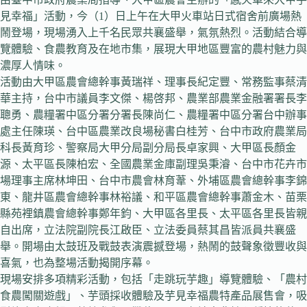
見幸福」活動，今（1）日上午在大甲火車站日式宿舍前廣場熱
鬧登場，現場湧入上千名民眾共襄盛舉，氣氛熱烈。活動結合導
覽體驗、食農教育及在地市集，展現大甲地區豐富的農村魅力與
濃厚人情味。
活動由大甲區農會總幹事黃瑞祥、理事長紀定豐、常務監事蔡清
華主持，台中市議員李文傑、楊啓邦、農業部農業金融署署長李
聰勇、農糧署中區分署分署長陳尚仁、農糧署中區分署台中辦事
處主任陳瑛、台中區農業改良場秘書白桂芳、台中市政府農業局
科長黃育珍、警察局大甲分局副分局長卓家興、大甲區長顏金
源、太平區長陳柏宏、全國農業金庫副理吳秉𣿰、台中市花卉市
場理事主席林坤田、台中市農會林育葦、外埔區農會總幹事李錦
東、龍井區農會總幹事林裕議、和平區農會總幹事蕭金木、苗栗
縣苑裡鎮農會總幹事鄭年鈞、大甲區各里長、太平區各里長皆親
自出席，立法院副院長江啟臣、立法委員蔡其昌皆派員共襄盛
舉。開場由太鼓班及戰鼓表演震撼登場，熱鬧的鼓聲象徵豐收與
喜氣，也為整場活動揭開序幕。
現場安排多項精彩活動，包括「走跳玩芋趣」導覽體驗、「農村
食農闖關遊戲」、芋頭採收體驗及芋見幸福農特產品展售會，吸