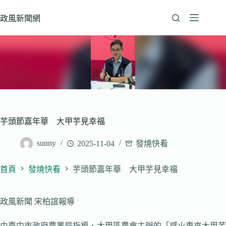
跳
至
政風新聞網
主
要
內
容
芋頭節嘉年華 大甲芋見幸福
sunny
2025-11-04
發燒快看
首頁
發燒快看
芋頭節嘉年華 大甲芋見幸福
政風新聞 宋柏誼報導
由臺中市政府農業局指導、大甲區農會主辦的「感火車來大甲芋