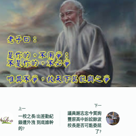
下一
上一
議員謝志忠今質詢
一校之長/出差勤紀
豐原高中訴訟餘波
錄遭外洩 到底誰幹
校長是否可能委屈
的?
了?