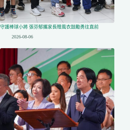
守護棒球小將 張芬郁攜家長贈風衣鼓勵勇往直前
2026-08-06