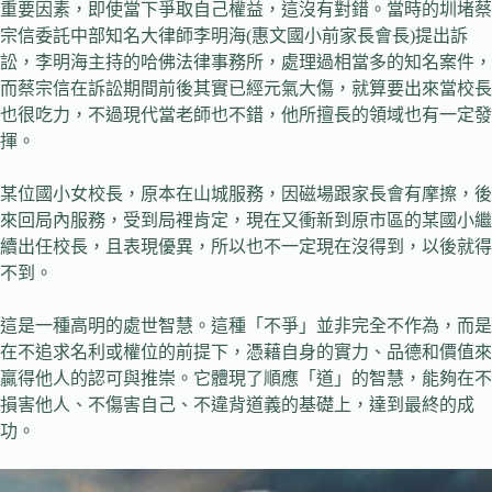
重要因素，即使當下爭取自己權益，這沒有對錯。當時的圳堵蔡
宗信委託中部知名大律師李明海(惠文國小前家長會長)提出訴
訟，李明海主持的哈佛法律事務所，處理過相當多的知名案件，
而蔡宗信在訴訟期間前後其實已經元氣大傷，就算要出來當校長
也很吃力，不過現代當老師也不錯，他所擅長的領域也有一定發
揮。
某位國小女校長，原本在山城服務，因磁場跟家長會有摩擦，後
來回局內服務，受到局裡肯定，現在又衝新到原市區的某國小繼
續出任校長，且表現優異，所以也不一定現在沒得到，以後就得
不到。
這是一種高明的處世智慧。這種「不爭」並非完全不作為，而是
在不追求名利或權位的前提下，憑藉自身的實力、品德和價值來
贏得他人的認可與推崇。它體現了順應「道」的智慧，能夠在不
損害他人、不傷害自己、不違背道義的基礎上，達到最終的成
功。