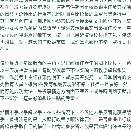
今天在霧峰明台中學召開校長研習，中途休息時間，百位校長們
都在討論著最近發燒話題，這起事件起因是校長跟主任及其配偶
的風波，延伸出的行為不當問題而召開校長的去留會議進行中；
其實有前例可循，圳堵國小蔡宗信校長後來到文山國小任教，某
國小女校長先到局內當督學，後來表現優異又出來擔任校長，每
位校長的後來處境都不太一樣，因此最近這位校長出了包，建議
也想遠一點，應該如何照顧家庭，或許當老師也不錯，留得青山
在。
這位最近上新聞版面的主角，是已經擔任六年的國小校長，一路
以來表現相當優異，幫助學校拿下不少獎項，如教學卓越銀質
獎，先前考上主任在東勢明正、豐原富春服務，是口耳相傳的優
秀教育人員。確實!在教育領域表現很不錯，仕途一片看好，然
而可能成功太快，許多事情方方面面不完善，或許時間到了就要
下來沉潛，這是必須想遠一點的考量。
然而不爭之爭謂之爭，在某些情況下，不與他人爭反而能贏得競
爭，值得注意的是，按照行政程序跟法律要件，是否會提出行政
訴訟在爭取自己的權益，也肯定會影響之後是否繼續出任校長的