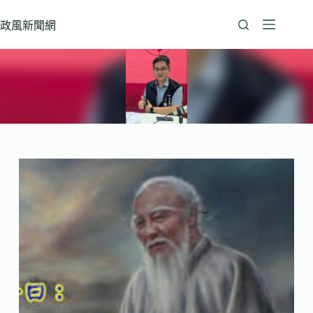
跳
至
政風新聞網
主
要
內
容