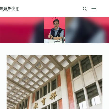
跳
至
政風新聞網
主
要
內
容