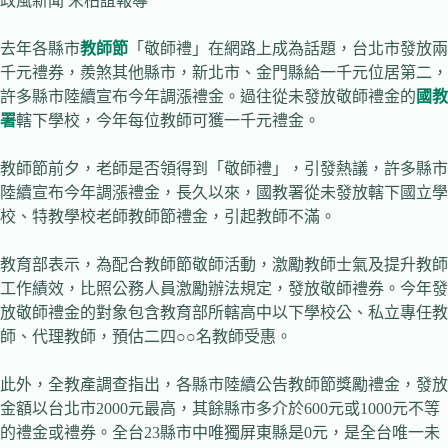
政風新聞 宋柏誼報導
去年各縣市
教師節
「敬師禮」在網路上成為話題，台北市發放兩
千元禮券，羨煞其他縣市，新北市、金門縣給一千元位居第二，
許多縣市陸續宣布今年調漲禮金。過往從未發放敬師禮金的
國教
署
轄下學校，今年每位教師可獲一千元禮金。
教師節前夕，老師是否領得到「敬師禮」，引發熱議，許多縣市
陸續宣布今年調漲禮金，長久以來，國教署從未發放轄下國立學
校、特教學校老師教師節禮金，引起教師不滿。
教育部表示，為配合教師節敬師活動，激勵教師士氣及提升教師
工作績效，比照公務人員激勵辦法規定，發放敬師禮券。今年發
放敬師禮金的對象包含教育部所轄高中以下學校公、私立專任教
師、代理教師，預估二四○○名教師受惠。
此外，全教產調查指出，各縣市陸續公告教師節獎勵禮金，發放
金額以台北市2000元最高，其餘縣市多介於600元或1000元不等
的禮金或禮券。全台23縣市中唯獨屏東縣是0元，是全台唯一未