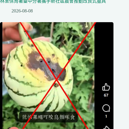
林業保育署臺中分署攜手新社區農會推動改良式獵具
2026-08-08