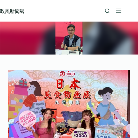
跳
至
政風新聞網
主
要
內
容