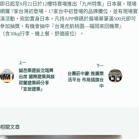
即日起至9月22日於12樓特賣場推出「九州特集」日本展，現場
網羅 7家台灣初登場、17家台中初登場的品牌攤位，並有現場實
演活動，宛如置身日本。凡持APP條碼於展場單筆滿500元即可
參加抽獎，有機會抽中『台灣虎航桃園—福岡來回機票』
（含30kg行李、機上餐、舒適座位）。
上一
下一
誠邑築建設沈瑞興
台壽莊中慶:推廣樂
出席 國際建築與談
活平台 布局插旗台
荷蘭建築師分享
中
「宜居建築」
相關文章