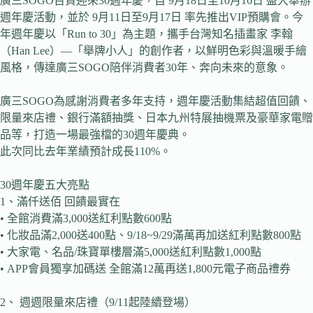
廣三SOGO百貨迎來30週年慶，自 9月18日至10月16日 盛大舉辦
週年慶活動，並於 9月11日至9月17日 率先推出VIP預購會。今
年週年慶以「Run to 30」為主題，攜手台灣知名插畫家 李翰
（Han Lee）—「舉牌小人」的創作者，以鮮明色彩與溫暖手繪
風格，傳達廣三SOGO陪伴消費者30年、奔向未來的意象。
廣三SOGO為感謝消費者多年支持，週年慶活動集結超值回饋、
限量來店禮、銀行滿額抽獎、日本九州特展抽機票及豪華家電贈
品等，打造一場最強檔的30週年慶典。
此次同比去年業績預計成長110%。
30週年慶五大亮點
1、滿仟送佰 回饋最實在
• 全館消費滿3,000送紅利點數600點
• 化妝品滿2,000送400點、9/18~9/29滿萬再加送紅利點數800點
• 大家電、名品/珠寶單樓層滿5,000送紅利點數1,000點
• APP會員獨享加碼送 全館滿12萬再送1,800元電子商品禮券
2、 週週限量來店禮（9/11起陸續登場）