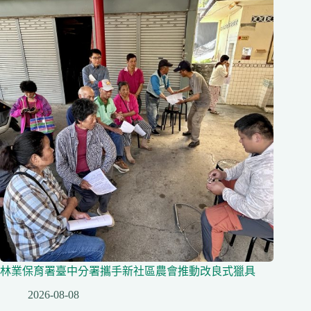
林業保育署臺中分署攜手新社區農會推動改良式獵具
2026-08-08