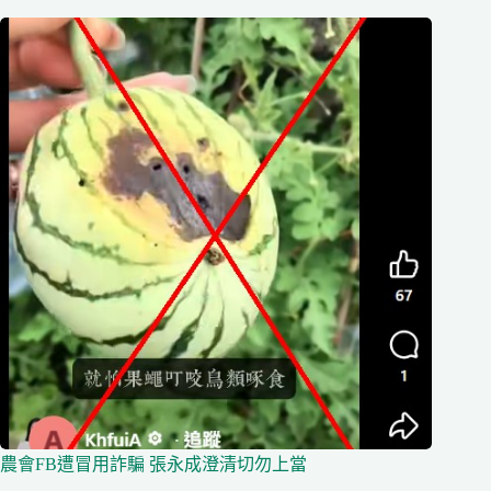
農會FB遭冒用詐騙 張永成澄清切勿上當