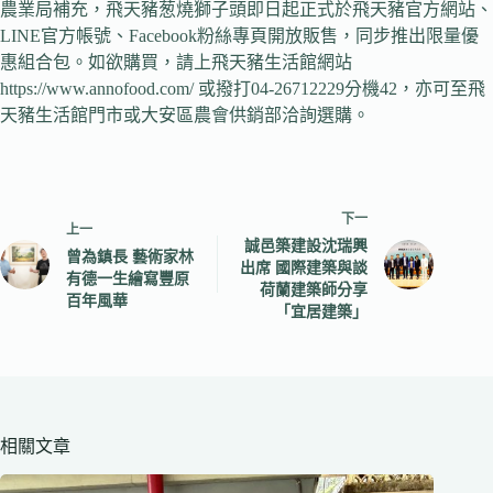
農業局補充，飛天豬葱燒獅子頭即日起正式於飛天豬官方網站、
LINE官方帳號、Facebook粉絲專頁開放販售，同步推出限量優
惠組合包。如欲購買，請上飛天豬生活館網站
https://www.annofood.com/ 或撥打04-26712229分機42，亦可至飛
天豬生活館門市或大安區農會供銷部洽詢選購。
下一
上一
誠邑築建設沈瑞興
曾為鎮長 藝術家林
出席 國際建築與談
有德一生繪寫豐原
荷蘭建築師分享
百年風華
「宜居建築」
相關文章