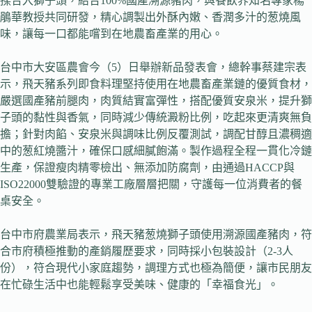
揉合入獅子頭，結合100%國產溯源豬肉，與餐飲界知名專家楊
鵑華教授共同研發，精心調製出外酥內嫩、香潤多汁的葱燒風
味，讓每一口都能嚐到在地農畜產業的用心。
台中市大安區農會今（5）日舉辦新品發表會，總幹事蔡建宗表
示，飛天豬系列即食料理堅持使用在地農畜產業鏈的優質食材，
嚴選國產豬前腿肉，肉質結實富彈性，搭配優質安泉米，提升獅
子頭的黏性與香氣，同時減少傳統澱粉比例，吃起來更清爽無負
擔；針對肉餡、安泉米與調味比例反覆測試，調配甘醇且濃稠適
中的葱紅燒醬汁，確保口感細膩飽滿。製作過程全程一貫化冷鏈
生產，保證瘦肉精零檢出、無添加防腐劑，由通過HACCP與
ISO22000雙驗證的專業工廠層層把關，守護每一位消費者的餐
桌安全。
台中市府農業局表示，飛天豬葱燒獅子頭使用溯源國產豬肉，符
合市府積極推動的產銷履歷要求，同時採小包裝設計（2-3人
份），符合現代小家庭趨勢，調理方式也極為簡便，讓市民朋友
在忙碌生活中也能輕鬆享受美味、健康的「幸福食光」。