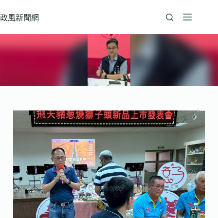
跳
至
政風新聞網
主
要
內
容