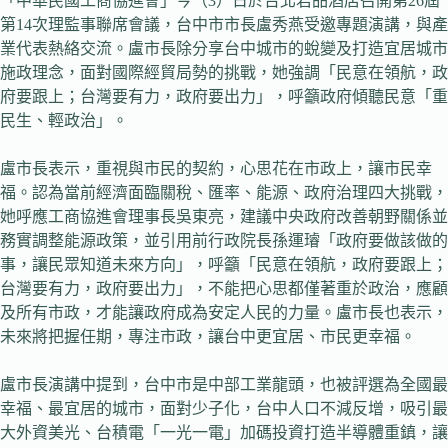
「中華民國工商協進會」今（3）日於台北君品酒店召開第26屆
第14次理監事聯席會議，台中市市長盧秀燕受邀專題演講，與產
業代表熱絡交流。盧市長除分享台中城市的蛻變及打造宜居城市
施政理念，面對國際經貿局勢的挑戰，她強調「民意在領航，政
府要跟上；台灣要有力，政府要出力」，呼籲政府傾聽民意「重
民生、輕政治」。
盧市長表示，重視與市民的契約，心思花在市政上，讓市民幸
福。認為當前經濟面臨關稅、匯率、能源、政府治理四大挑戰，
她呼應工商協進會理事長吳東亮，建議中央政府改善朝野關係並
務實調整能源政策，並引用前行政院長孫運璿「政府要做該做的
事，讓民眾知道未來方向」，呼籲「民意在領航，政府要跟上；
台灣要有力，政府要出力」，不能把心思都僅著重於政治，應顧
及所有市政，才能讓政府成為安定人民的力量。盧市長也表示，
未來將把握任期，專注市政，讓台中更宜居、市民更幸福。
盧市長演講中提到，台中市是中部工業龍頭，也被評選為全國最
幸福、最宜居的城市，面對少子化，台中人口不減反增，吸引最
大外資美光、台積電「一光一電」加碼投資打造半導體重鎮，讓