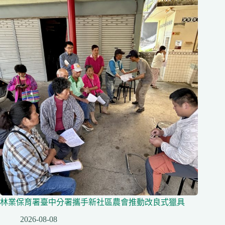
林業保育署臺中分署攜手新社區農會推動改良式獵具
2026-08-08