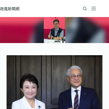
跳
至
政風新聞網
主
要
內
容