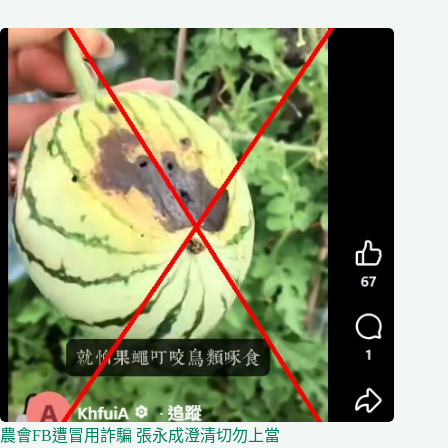
農會FB遭冒用詐騙 張永成澄清切勿上當