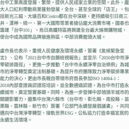
台中工業高度發展、繁榮，提供人民成家立業的空間。此外，龐
大人口紅利帶動商業蓬勃發展，全台、甚至全球的「店王」，包
括新光三越、大遠百和Costco都在台中深耕，更持續吸引日商三
井、漢神、統一、第一大國際等業者搶佔龐大消費市場，國泰也
籌建「台中101」，烏日高鐵特區將興建全台最大娛樂購物城，
使台中成為國際品牌搶進熱區，中部消費龍頭大城。
盧市長也表示，重視人民健康及環境永續，簽署《氣候緊急宣
言》、公布「2021台中市自願檢視報告」並宣示「2050台中市淨
零碳排路徑」，更進一步推動「台中市永續淨零自治條例」為城
市的淨零轉型奠定法制基礎。為提升市府團隊致力淨零碳排專業
能力的決心，更由市長親自帶領市府首長參加ISO 14064-1：
2018內部查證員認證班培訓，並全數通過認證，為台中市打造永
續城市，奠定堅實基礎。同時，為進一步發揮中部領頭羊城市的
關鍵影響力，邀集中台灣六縣市（台中市、彰化縣、南投縣、苗
栗縣、雲林縣、新竹市）簽署「公部門永續發展倡議書」，共同
邁向中台灣淨零轉型，接軌世界ESG，公私協力打造幸福宜居的
永續生活環境。