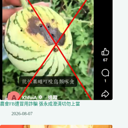
農會FB遭冒用詐騙 張永成澄清切勿上當
2026-08-07