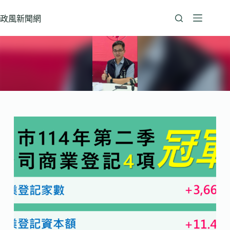
跳
至
政風新聞網
主
要
內
容