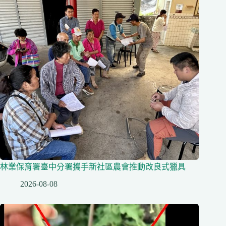
林業保育署臺中分署攜手新社區農會推動改良式獵具
2026-08-08