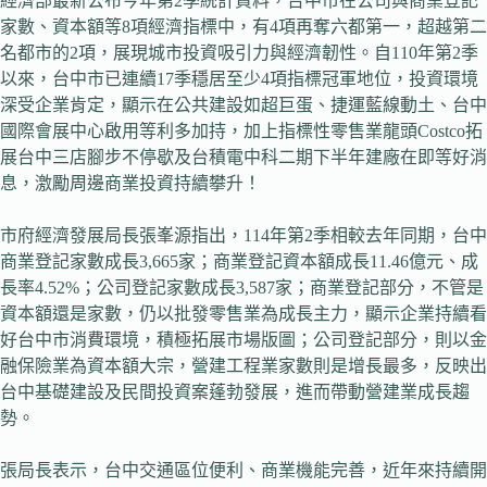
經濟部最新公布今年第2季統計資料，台中市在公司與商業登記
家數、資本額等8項經濟指標中，有4項再奪六都第一，超越第二
名都市的2項，展現城市投資吸引力與經濟韌性。自110年第2季
以來，台中市已連續17季穩居至少4項指標冠軍地位，投資環境
深受企業肯定，顯示在公共建設如超巨蛋、捷運藍線動土、台中
國際會展中心啟用等利多加持，加上指標性零售業龍頭Costco拓
展台中三店腳步不停歇及台積電中科二期下半年建廠在即等好消
息，激勵周邊商業投資持續攀升！
市府經濟發展局長張峯源指出，114年第2季相較去年同期，台中
商業登記家數成長3,665家；商業登記資本額成長11.46億元、成
長率4.52%；公司登記家數成長3,587家；商業登記部分，不管是
資本額還是家數，仍以批發零售業為成長主力，顯示企業持續看
好台中市消費環境，積極拓展市場版圖；公司登記部分，則以金
融保險業為資本額大宗，營建工程業家數則是增長最多，反映出
台中基礎建設及民間投資案蓬勃發展，進而帶動營建業成長趨
勢。
張局長表示，台中交通區位便利、商業機能完善，近年來持續開