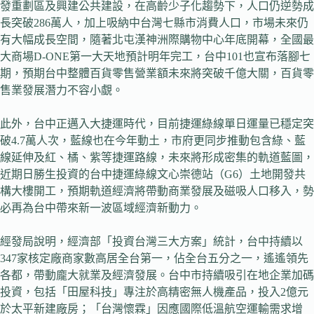
發重劃區及興建公共建設，在高齡少子化趨勢下，人口仍逆勢成
長突破286萬人，加上吸納中台灣七縣市消費人口，市場未來仍
有大幅成長空間，隨著北屯漢神洲際購物中心年底開幕，全國最
大商場D-ONE第一大天地預計明年完工，台中101也宣布落腳七
期，預期台中整體百貨零售營業額未來將突破千億大關，百貨零
售業發展潛力不容小覷。
此外，台中正邁入大捷運時代，目前捷運綠線單日運量已穩定突
破4.7萬人次，藍線也在今年動土，市府更同步推動包含綠、藍
線延伸及紅、橘、紫等捷運路線，未來將形成密集的軌道藍圖，
近期日勝生投資的台中捷運綠線文心崇德站（G6）土地開發共
構大樓開工，預期軌道經濟將帶動商業發展及磁吸人口移入，勢
必再為台中帶來新一波區域經濟新動力。
經發局說明，經濟部「投資台灣三大方案」統計，台中持續以
347家核定廠商家數高居全台第一，佔全台五分之一，遙遙領先
各都，帶動龐大就業及經濟發展。台中市持續吸引在地企業加碼
投資，包括「田屋科技」專注於高精密無人機產品，投入2億元
於太平新建廠房；「台灣懷霖」因應國際低溫航空運輸需求增