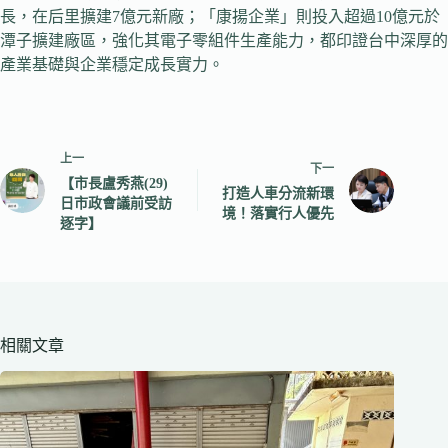
長，在后里擴建7億元新廠；「康揚企業」則投入超過10億元於
潭子擴建廠區，強化其電子零組件生產能力，都印證台中深厚的
產業基礎與企業穩定成長實力。
上一
下一
【市長盧秀燕(29)
打造人車分流新環
日市政會議前受訪
境！落實行人優先
逐字】
相關文章