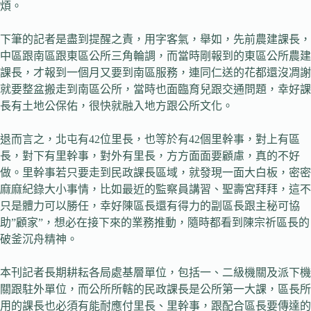
煩。
下筆的記者是盡到提醒之責，用字客氣，舉如，先前農建課長，
中區跟南區跟東區公所三角輪調，而當時剛報到的東區公所農建
課長，才報到一個月又要到南區服務，連同仁送的花都還沒凋謝
就要整盆搬走到南區公所，當時也面臨育兒跟交通問題，幸好課
長有土地公保佑，很快就融入地方跟公所文化。
退而言之，北屯有42位里長，也等於有42個里幹事，對上有區
長，對下有里幹事，對外有里長，方方面面要顧慮，真的不好
做。里幹事若只要走到民政課長區域，就發現一面大白板，密密
麻麻紀錄大小事情，比如最近的監察員講習、聖壽宮拜拜，這不
只是體力可以勝任，幸好陳區長還有得力的副區長跟主秘可協
助”顧家”，想必在接下來的業務推動，隨時都看到陳宗祈區長的
破釜沉舟精神。
本刊記者長期耕耘各局處基層單位，包括一、二級機關及派下機
關跟駐外單位，而公所所轄的民政課長是公所第一大課，區長所
用的課長也必須有能耐應付里長、里幹事，跟配合區長要傳達的