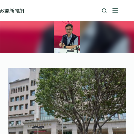
跳
至
政風新聞網
主
要
內
容