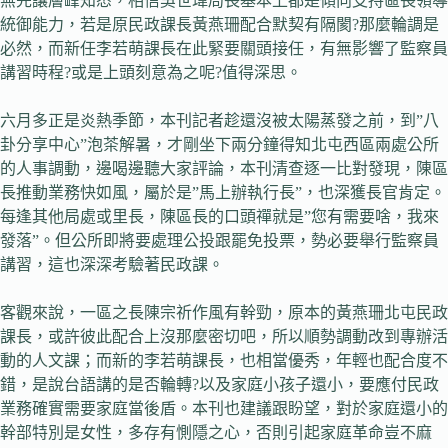
無先讓層峰知悉，相信吳世瑋局長基本上都是傾向支持區長領導
統御能力，若是原民政課長黃燕珊配合默契有隔閡?那麼輪調是
必然，而新任李若萌課長在此緊要關頭接任，有無影響了監察員
講習時程?或是上頭刻意為之呢?值得深思。
六月多正是炎熱季節，本刊記者趁還沒被太陽蒸發之前，到”八
卦分享中心”泡茶解暑，才剛坐下兩分鐘得知北屯西區兩處公所
的人事調動，邊喝邊聽大家評論，本刊清查逐一比對發現，陳區
長推動業務快如風，屬於是”馬上辦執行長”，也深獲長官肯定。
每逢其他局處或里長，陳區長的口頭禪就是”您有需要啥，我來
發落”。但公所即將要處理公投跟罷免投票，勢必要舉行監察員
講習，這也深深考驗著民政課。
客觀來說，一區之長陳宗祈作風有幹勁，原本的黃燕珊北屯民政
課長，或許彼此配合上沒那麼密切吧，所以順勢調動改到專辦活
動的人文課；而新的李若萌課長，也相當優秀，年輕也配合度不
錯，是說台語講的是否輪轉?以及家庭小孩子還小，要應付民政
業務確實需要家庭當後盾。本刊也建議跟盼望，對於家庭還小的
幹部特別是女性，多存有惻隱之心，否則引起家庭革命豈不麻