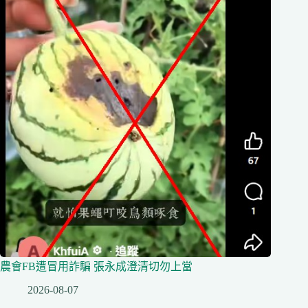
農會FB遭冒用詐騙 張永成澄清切勿上當
2026-08-07