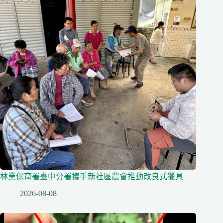
林業保育署臺中分署攜手新社區農會推動改良式獵具
2026-08-08