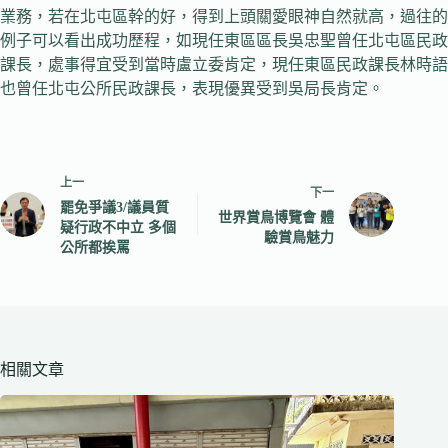
業務，若在北屯區幹的好，得到上頭關愛眼神自然就高，過往的
例子可以看出成功歷程，如現任東區區長吳忠聖曾任北屯區民政
課長，處事得宜受到當時盧立委肯定，現任東區民政課長林時語
也曾任北屯公所民政課長，表現優異受到吳局長肯定。
上一
下一
罷免爭議3/議員質
世界賞鳥博覽會 體
疑行政不中立 多個
驗賞鳥魅力
公所都挨罵
相關文章