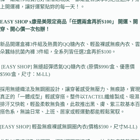
上開運褲，讓好運緊貼妳的每一天！。
EASY SHOP x
康是美限定商品「任選兩盒再折$100」 開運、開
穿、開心價一次包辦！
新品開運盒褲3件組及熱賣的QQ糖內衣、輕盈裸感無痕內衣、雲
朵蠶絲抗菌內褲 3件組，全系列皆任選2盒再折$100。
[EASY SHOP] 無縫超彈透氣QQ糖內衣 (原價$990/盒、優惠價
$590/盒，尺寸：M-LL)
採用無縫織法及無鋼圈設計，讓穿著感受無壓力、無痕跡，實現
真正的「一體成型」輕感穿搭。整件以TACTEL纖維製成、吸濕
排汗又快乾，輕盈柔軟無負擔，此款推出黑、膚、紫三款基本百
搭色系，無論日常、上班、居家或輕運動都能輕鬆駕馭。
[EASY SHOP] 輕盈無痕裸感無鋼圈內衣(價格$590，尺寸M-LL)