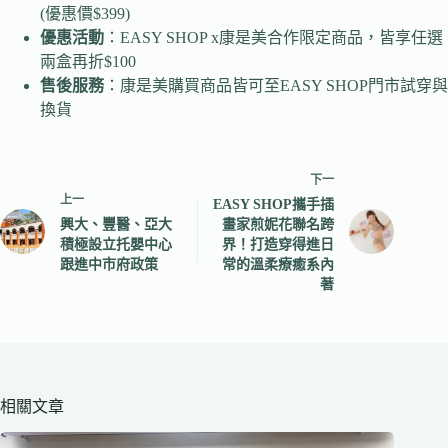
(優惠價$399)
優惠活動
：EASY SHOP x康是美合作限定商品，皆享任選
兩盒再折$100
售後服務
：康是美購買商品皆可至EASY SHOP門市試穿與
換貨
下一
上一
EASY SHOP攜手插
興大、豐醫、亞大
畫家煎妮花聯名跨
積極設立托嬰中心
界！打造穿得進日
跟進中市府政策
常的溫柔療癒系內
著
相關文章