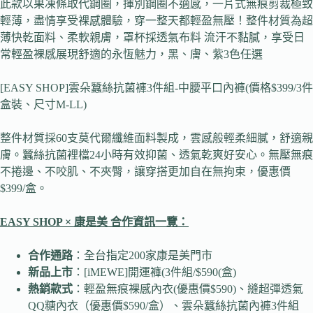
此款以果凍條取代鋼圈，揮別鋼圈不適感，一片式無痕剪裁極致
輕薄，盡情享受裸感體驗，穿一整天都輕盈無壓！整件材質為超
薄快乾面料、柔軟親膚，罩杯採透氣布料 流汗不黏膩，享受日
常輕盈裸感展現舒適的永恆魅力，黑、膚、紫3色任選
[EASY SHOP]雲朵蠶絲抗菌褲3件組-中腰平口內褲(價格$399/3件
盒裝、尺寸M-LL)
整件材質採60支莫代爾纖維面料製成，雲感般輕柔細膩，舒適親
膚。蠶絲抗菌裡檔24小時有效抑菌、透氣乾爽好安心。無壓無痕
不捲邊、不咬肌、不夾臀，讓穿搭更加自在無拘束，優惠價
$399/盒。
EASY SHOP ×
康是美 合作資訊一覽：
合作通路
：全台指定200家康是美門市
新品上市
：[iMEWE]開運褲(3件組/$590(盒)
熱銷款式
：輕盈無痕裸感內衣(優惠價$590)、縫超彈透氣
QQ糖內衣（優惠價$590/盒）、雲朵蠶絲抗菌內褲3件組