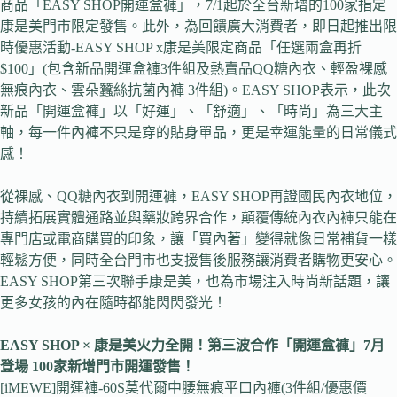
商品「EASY SHOP開運盒褲」，7/1起於全台新增的100家指定
康是美門市限定發售。此外，為回饋廣大消費者，即日起推出限
時優惠活動-EASY SHOP x康是美限定商品「任選兩盒再折
$100」(包含新品開運盒褲3件組及熱賣品QQ糖內衣、輕盈裸感
無痕內衣、雲朵蠶絲抗菌內褲 3件組)。EASY SHOP表示，此次
新品「開運盒褲」以「好運」、「舒適」、「時尚」為三大主
軸，每一件內褲不只是穿的貼身單品，更是幸運能量的日常儀式
感！
從裸感、QQ糖內衣到開運褲，EASY SHOP再證國民內衣地位，
持續拓展實體通路並與藥妝跨界合作，顛覆傳統內衣內褲只能在
專門店或電商購買的印象，讓「買內著」變得就像日常補貨一樣
輕鬆方便，同時全台門市也支援售後服務讓消費者購物更安心。
EASY SHOP第三次聯手康是美，也為市場注入時尚新話題，讓
更多女孩的內在隨時都能閃閃發光！
EASY SHOP ×
康是美火力全開！第三波合作「開運盒褲」7月
登場 100家新增門市開運發售！
[iMEWE]開運褲-60S莫代爾中腰無痕平口內褲(3件組/優惠價