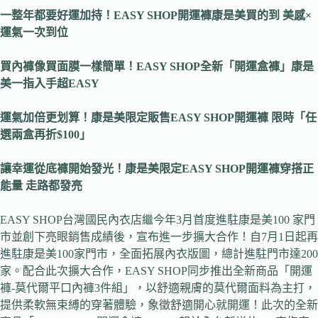
一整年都要好運加持！EASY SHOP開運褲康是美買的到 美感×
運氣一次到位
買內褲像買面膜一樣簡單！EASY SHOP全新「開運盒褲」康是
美一指入手超EASY
運氣加倍更划算！康是美限定販售EASY SHOP開運褲 限時「任
選兩盒再折$100」
讓幸運從底褲開始發光！康是美限定EASY SHOP開運褲穿搭正
能量 走路都發亮
EASY SHOP台灣國民內衣店繼今年3月首度進駐康是美100 家門
市並創下亮眼銷售成績後，宣布進一步擴大合作！自7月1日起再
進駐康是美100家門市，全面拓展內衣版圖，總計進駐門市達200
家。配合此次擴大合作，EASY SHOP同步推出全新商品「開運
褲-莫代爾平口內褲3件組」，以舒適親膚的莫代爾面料為主打，
提供柔軟無束縛的穿著體驗，象徵舒適開心就開運！此次的全新