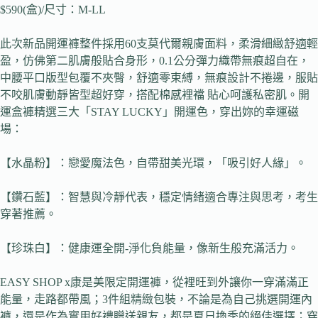
$590(盒)/尺寸：M-LL
此次新品開運褲整件採用60支莫代爾親膚面料，柔滑細緻舒適輕
盈，仿佛第二肌膚般貼合身形，0.1公分彈力織帶無痕超自在，
中腰平口版型包覆不夾臀，舒適零束縛，無痕設計不捲邊，服貼
不咬肌膚動靜皆型超好穿，搭配棉感裡襠 貼心呵護私密肌。開
運盒褲精選三大「STAY LUCKY」開運色，穿出妳的幸運磁
場：
【水晶粉】：戀愛魔法色，自帶甜美光環，「吸引好人緣」。
【鑽石藍】：智慧與冷靜代表，穩定情緒適合專注與思考，考生
穿著推薦。
【珍珠白】：健康運全開-淨化負能量，像新生般充滿活力。
EASY SHOP x康是美限定開運褲，從裡旺到外讓你一穿滿滿正
能量，走路都帶風；3件組精緻包裝，不論是為自己挑選開運內
褲，還是作為實用好禮贈送親友，都是夏日換季的絕佳選擇；穿