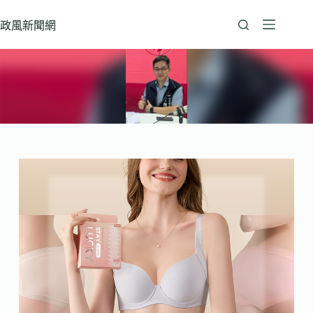
跳
至
政風新聞網
主
要
內
容