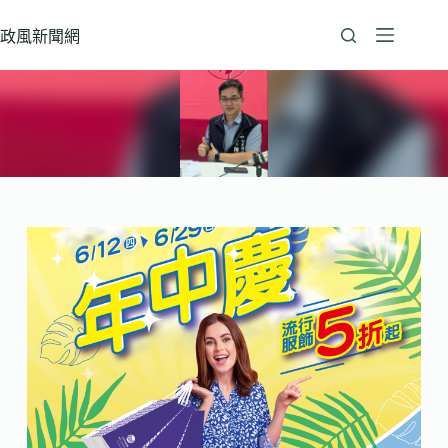
跳
至
政風新聞網
主
要
內
容