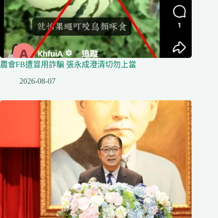
農會FB遭冒用詐騙 張永成澄清切勿上當
2026-08-07