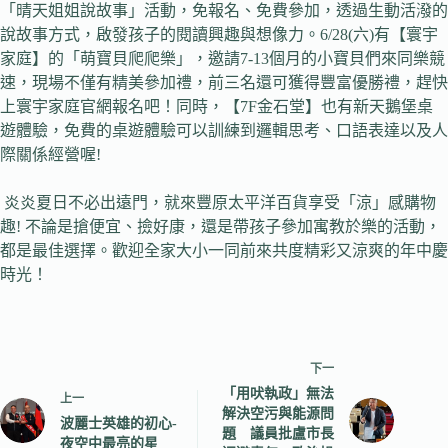
「晴天姐姐說故事」活動，免報名、免費參加，透過生動活潑的
說故事方式，啟發孩子的閱讀興趣與想像力。6/28(六)有【寰宇
家庭】的「萌寶貝爬爬樂」，邀請7-13個月的小寶貝們來同樂競
速，現場不僅有精美參加禮，前三名還可獲得豐富優勝禮，趕快
上寰宇家庭官網報名吧！同時，【7F金石堂】也有新天鵝堡桌
遊體驗，免費的桌遊體驗可以訓練到邏輯思考、口語表達以及人
際關係經營喔!
炎炎夏日不必出遠門，就來豐原太平洋百貨享受「涼」感購物
趣! 不論是搶便宜、撿好康，還是帶孩子參加寓教於樂的活動，
都是最佳選擇。歡迎全家大小一同前來共度精彩又涼爽的年中慶
時光！
下一
「用吠執政」無法
上一
解決空污與能源問
波麗士英雄的初心-
題 議員批盧市長
夜空中最亮的星