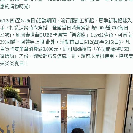
惠的購物時光!
6/12(四)至6/29(日)活動期間，流行服飾五折起，夏季新裝輕鬆入
手，打造清爽時尚穿搭！全館當日消費累計滿5,000送300(每日
乙次)，刷國泰世華CUBE卡選擇「樂饗購」Level2權益，可再享
3%回饋，回饋無上限!此外，活動首四日6/12(四)至6/15(日)，凡
百貨卡友單筆消費滿3,000元，即可加碼獲得「多功能觸控USB
循環扇」乙份，體積輕巧又涼感十足，還可以吊掛使用，陪您度
過炎炎夏日！