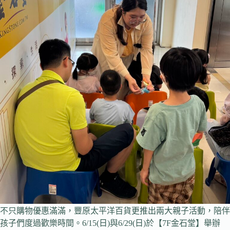
不只購物優惠滿滿，豐原太平洋百貨更推出兩大親子活動，陪伴
孩子們度過歡樂時間。6/15(日)與6/29(日)於【7F金石堂】舉辦