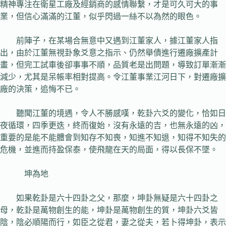
精神專注在衛星工廠及經銷商的感情聯繫，才是可久可大的事
業，但信心滿滿的江董，似乎閃過一絲不以為然的眼色。
前陣子，在某場合無意中又遇到江董家人，據江董家人指
出，由於江董無視卦象爻意之指示、仍然舉債進行遷廠擴產計
畫，但完工試車後卻事事不順，品質老是出問題，導致訂單漸漸
減少，尤其是呆帳率相對提高。令江董事業江河日下，對遷廠擴
廠的決策，追悔不已。
聽聞江董的境遇，令人不勝感嘆，乾卦六爻的變化，恰如日
夜循環，四季更迭，終而復始，沒有永遠的吉，也無永遠的凶，
重要的是能不能體會到知存不知喪，知進不知退，知得不知失的
危機，並進而持盈保泰，使飛龍在天的局面，得以長保不墜。
坤為地
如果乾卦是六十四卦之父，那麼，坤卦無疑是六十四卦之
母，乾卦是萬物創生的能，坤卦是萬物創生的質，坤卦六爻皆
陰，陰必順陽而行，如臣之從君，妻之從夫，若卜得坤卦，表示