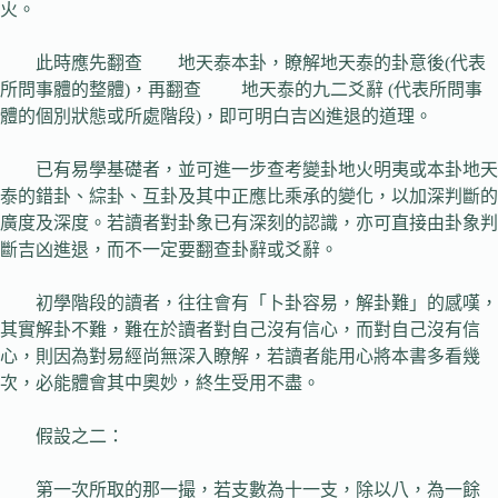
火。
此時應先翻查 地天泰本卦，瞭解地天泰的卦意後(代表
所問事體的整體)，再翻查 地天泰的九二爻辭 (代表所問事
體的個別狀態或所處階段)，即可明白吉凶進退的道理。
已有易學基礎者，並可進一步查考變卦地火明夷或本卦地天
泰的錯卦、綜卦、互卦及其中正應比乘承的變化，以加深判斷的
廣度及深度。若讀者對卦象已有深刻的認識，亦可直接由卦象判
斷吉凶進退，而不一定要翻查卦辭或爻辭。
初學階段的讀者，往往會有「卜卦容易，解卦難」的感嘆，
其實解卦不難，難在於讀者對自己沒有信心，而對自己沒有信
心，則因為對易經尚無深入瞭解，若讀者能用心將本書多看幾
次，必能體會其中奧妙，終生受用不盡。
假設之二：
第一次所取的那一撮，若支數為十一支，除以八，為一餘