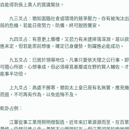
自能得到長上貴人的賞識幫扶。
九三爻占：猶如面臨社會或環境的競爭壓力，存有被淘汰出
局的危機，若能日夜努力、防備，終可脫險獲安。
九四爻占：有意更上層樓，又恐力有未逮摔落深淵，是以欲
進未定，但若能思前想後，確定已身優勢，則躍進必能成功。
九五爻占：已居於領導地位、凡事只要依天理之公行事，即
可隨心所欲、心想事成，但必須尋覓基層或在野的賢人輔佐，才
能事半功倍。
上九爻占：高處不勝寒，猶如太上皇已是有名無實，應見機
而退，不可再有作為，以免追悔不及。
乾卦占例：
江董從事工業用照明燈製造，近年來訂單源源而至，在百業