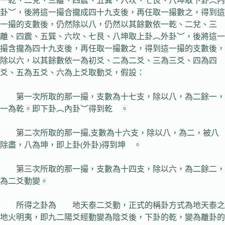
一乾、二兌、三離、四震、五巽、六坎、七艮、八坤取下卦︵內
卦︶，後將這一撮合攏成四十九支後，再任取一撮數之，得到這
一撮的支數後，仍然除以八，仍然以其餘數依一乾、二兌、三
離、四震、五巽、六坎、七艮、八坤取上卦︵外卦︶，後將這一
撮含攏為四十九支後，再任取一撮數之，得到這一撮的支數後，
除以六，以其餘數依一為初爻、二為二爻、三為三爻、四為四
爻、五為五爻、六為上爻取動爻，假設：
第一次所取的那一撮，支數為十七支，除以八，為二餘一，
一為乾。即下卦︵內卦︶得到乾 。
第二次所取的那一撮,支數為十六支，除以八，為二，被八
除盡，八為坤，即上卦(外卦)得到坤 。
第三次所取的那一撮，支數為十四支，除以六，為二餘二，
為二爻動變。
所得之卦為 地天泰二爻動，正式的稱卦方式為地天泰之
地火明夷，即九二陽爻經動變為陰爻後，下卦的乾，變為離卦的