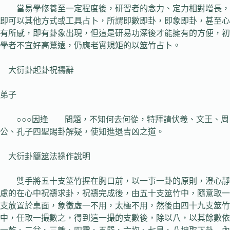
當易學修養至一定程度後，研習者的念力、定力相對增長，
即可以其他方式或工具占卜，所謂即數即卦，即象即卦，甚至心
有所感，即有卦象出現，但這是研易功深後才能擁有的方便，初
學者不宜好高鶩遠，仍應老實規矩的以筮竹占卜。
大衍卦起卦祝禱辭
弟子
○○○因逢 問題，不知何去何從，特拜請伏羲、文王、周
公、孔子四聖賜卦解疑，使知進退吉凶之道。
大衍卦簡筮法操作說明
雙手將五十支筮竹握在胸口前，以一事一卦的原則，澄心靜
慮的在心中祝禱求卦，祝禱完成後，由五十支筮竹中，隨意取一
支放置於桌面，象徵虛一不用，太極不用，然後由四十九支筮竹
中，任取一撮數之，得到這一撮的支數後，除以八，以其餘數依