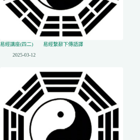
易經講座(四二) 易經繫辭下傳語譯
2025-03-12