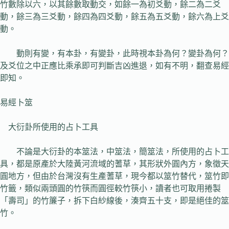
竹數除以六，以其餘數取動交，如餘一為初爻動，餘二為二爻
動，餘三為三爻動，餘四為四爻動，餘五為五爻動，餘六為上爻
動。
動則有變，有本卦，有變卦，此時視本卦為何？變卦為何？
及爻位之中正應比乘承即可判斷吉凶進退，如有不明，翻查易經
即知。
易經卜筮
大衍卦所使用的占卜工具
不論是大衍卦的本筮法，中筮法，簡筮法，所使用的占卜工
具，都是原產於大陸黃河流域的蓍草，其形狀外圓內方，象徵天
圓地方，但由於台灣沒有生產蓍草，現今都以筮竹替代，筮竹即
竹籤，類似兩頭圓的竹筷而圓徑較竹筷小，讀者也可取用捲製
「壽司」的竹簾子，拆下白紗線後，湊齊五十支，即是絕佳的筮
竹。