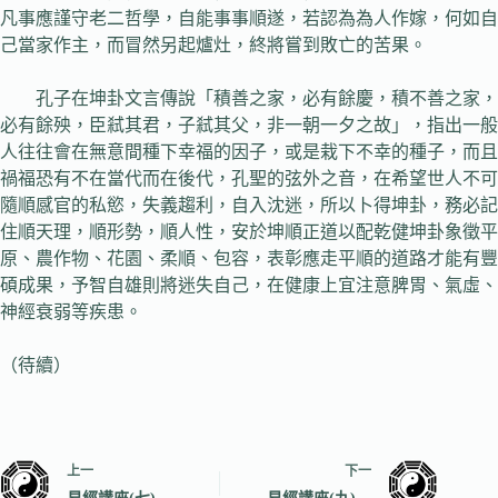
凡事應謹守老二哲學，自能事事順遂，若認為為人作嫁，何如自
己當家作主，而冒然另起爐灶，終將嘗到敗亡的苦果。
孔子在坤卦文言傳說「積善之家，必有餘慶，積不善之家，
必有餘殃，臣弒其君，子弒其父，非一朝一夕之故」，指出一般
人往往會在無意間種下幸福的因子，或是栽下不幸的種子，而且
禍福恐有不在當代而在後代，孔聖的弦外之音，在希望世人不可
隨順感官的私慾，失義趨利，自入沈迷，所以卜得坤卦，務必記
住順天理，順形勢，順人性，安於坤順正道以配乾健坤卦象徵平
原、農作物、花園、柔順、包容，表彰應走平順的道路才能有豐
碩成果，予智自雄則將迷失自己，在健康上宜注意脾胃、氣虛、
神經衰弱等疾患。
（待續）
上一
下一