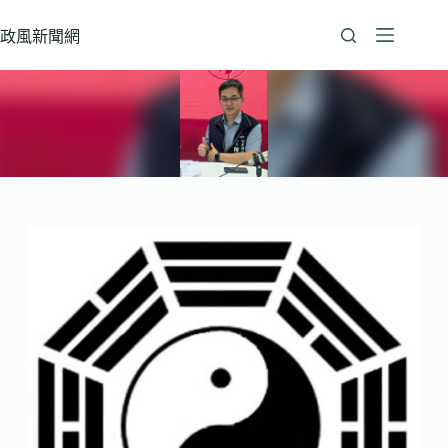
跳
至
政風新聞網
主
要
內
容