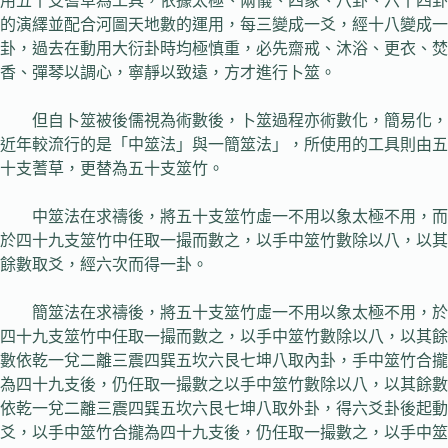
用五十支蓍草為工具，依據太極、兩儀、四象、八卦、六十四卦
的演繹並配合河圖天地數的運用，每三變成一爻，經十八變成一
卦，過去在動用大衍卦時均極慎重，必先齋戒、沐浴、更衣、焚
香、彈琴以調心，寧靜以致遠，方才進行卜筮。
但自卜筮被後儒視為術數後，卜筮過程亦術數化，簡易化，
近年較流行的是「中筮法」與一簡筮法」，所使用的工具則由五
十支蓍草，更替為五十支筮竹。
中筮法在求禱後，將五十支筮竹虛一不用以象太極不用，而
於四十九支筮竹中任取一撮而數之，以手中筮竹數除以八，以其
餘數取爻，經六次而得一卦。
簡筮法在求禱後，將五十支筮竹虛一不用以象太極不用，於
四十九支筮竹中任取一撮而數之，以手中筮竹數除以八，以其餘
數依乾一兌二離三震四巽五坎六艮七坤八取內卦，手中筮竹合攏
為四十九支後，仍任取一撮數之以手中筮竹數除以八，以其餘數
依乾一兌二離三震四巽五坎六艮七坤八取外卦，得六爻卦後起動
爻，以手中筮竹合攏為四十九支後，仍任取一撮數之，以手中筮