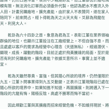
蕭條，仍然日進斗金，羡煞不少親朋好友，但江董卻苦於廠地規
模有限，無法消化訂單而必須委外代製，他認為肥水不應流入外
人田，計畫另購廠地，擴充產能，由於家人不表贊同，遂在家人
陪同下，前來問占，經卜得乾為天之火天大有，爻辭為飛龍在
天，利見大人。
乾卦為六十四卦之首，象意為君為王，表彰江董在業界領袖
群倫的地位，也顯示江董投注在工廠經營上，不但自強不息，而
且處處以客戶的需求為經營中心理念（天道無私），經過潛伏、
顯現，成長，躍動的階段，目前正處於飛黃騰達的局面，至於是
否有利於另購廠地，擴充產能？依據爻意所示，事實上並不適
宜。
乾為天雖然尊貴、富強，但其隨心所欲的境界，仍然僅限於
九五，江董卜問事業得到九五爻動變，正表示江董現階段已處在
隨心所欲的境界中，如果知進不知退，再圖擴展，則將邁入下一
階段的亢龍有悔，陽極反陰，高處不勝寒而悔不當初。
因此規勸江董與其擴廠而招來經營危機，不如維持現狀、將