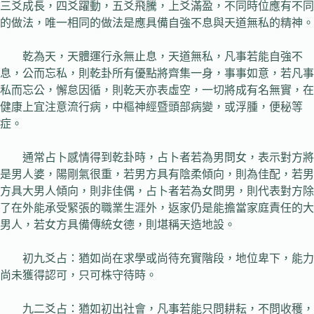
三爻成長，四爻躍動，五爻飛騰，上爻滿盈，不同時位應有不同
的做法，唯一相同的做法是應具備自強不息與天道無私的精神。
乾為天，天體運行永無止息，天道無私，凡事若能自強不
息，公而忘私，則乾卦所有優點將齊集一身，事事如意，若凡事
私而忘公，懈怠因循，則乾天亦表虛空，一切將成有名無實，在
健康上宜注意流行病，中樞神經暨頭部病變，或浮腫，便秘等
症。
通常占卜感情得到乾卦時，占卜者若為男問女，表示對方將
是男人婆，陽剛氣很重，若男方具有陰柔傾向，則為佳配，若男
方具大男人傾向，則非佳偶，占卜者若為女問男，則代表對方除
了在外能承受緊張的職業生涯外，返家仍是能擔當家庭責任的大
男人，若女方具備傳統女德，則堪稱天造地設。
初九爻占：猶如尚在求學或尚待充實階段，地位卑下，能力
尚未獲得認可，只可株守待時。
九二爻占：猶如初出社會，凡事若能只問耕耘，不問收穫，