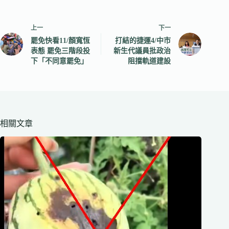
上一
下一
罷免快看11/顏寬恆
打結的捷運4/中市
表態 罷免三階段投
新生代議員批政治
下「不同意罷免」
阻擋軌道建設
相關文章