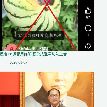
農會FB遭冒用詐騙 張永成澄清切勿上當
2026-08-07