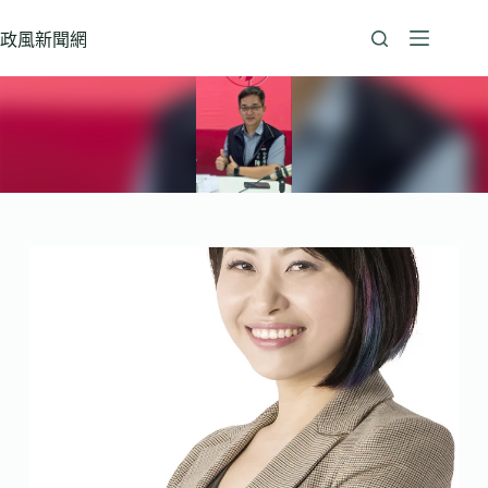
跳
至
政風新聞網
主
要
內
容