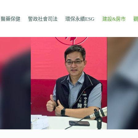
醫藥保健
警政社會司法
環保永續ESG
建設&房市