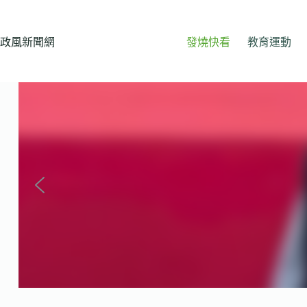
跳
至
主
政風新聞網
發燒快看
教育運動
要
內
容