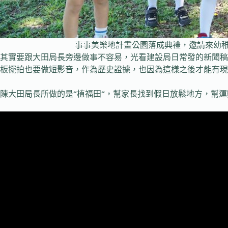
事事美樂地計畫公園落成典禮，邀請來幼稚
其實要跟大田局長旁邊做事不容易，光看建設局日常發的新聞稿
板擺拍也要做短影音，作為歷史證據，也因為這樣之後才能有現
陳大田局長所做的是“植福田“，幫家長找到假日放鬆地方，幫