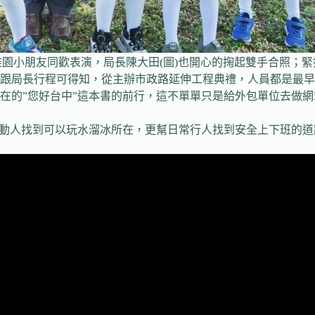
園小朋友同歡表演，局長陳大田(圖)也開心的掬起雙手合照；
跟局長行程可得知，從主辦市政路延伸工程典禮，人員都是最早
在的”您好台中”這本書的前行，這不單單只是給外包單位去做
運動人找到可以玩水溜冰所在，更幫日常行人找到安全上下班的道