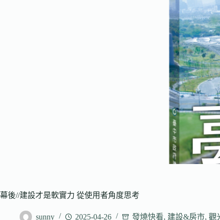
幕後//建設才是軟實力 從使用者角度思考
sunny
2025-04-26
發燒快看
,
建設&房市
,
觀