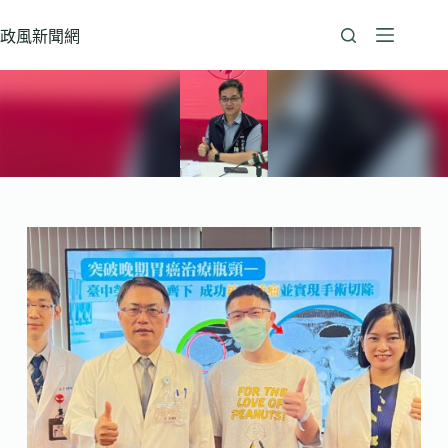
跳
至
政風新聞網
主
要
內
容