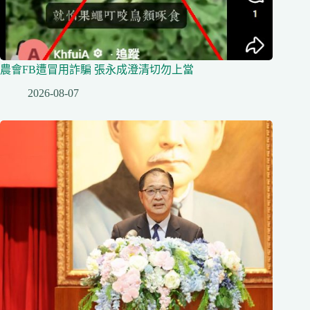
農會FB遭冒用詐騙 張永成澄清切勿上當
2026-08-07