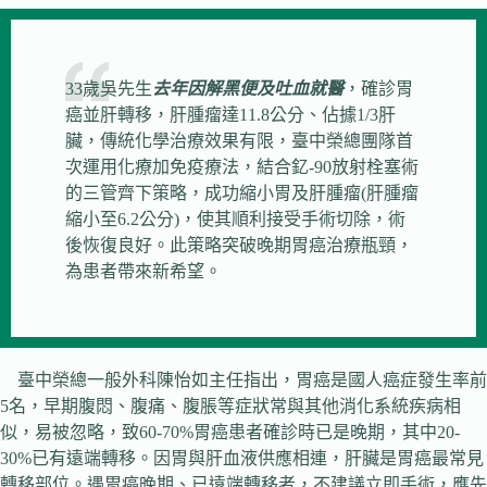
33歲吳先生
去年因解黑便及吐血就醫
，確診胃
癌並肝轉移，肝腫瘤達11.8公分、佔據1/3肝
臟，傳統化學治療效果有限，臺中榮總團隊首
次運用化療加免疫療法，結合釔-90放射栓塞術
的三管齊下策略，成功縮小胃及肝腫瘤(肝腫瘤
縮小至6.2公分)，使其順利接受手術切除，術
後恢復良好。此策略突破晚期胃癌治療瓶頸，
為患者帶來新希望。
臺中榮總一般外科陳怡如主任指出，胃癌是國人癌症發生率前
5名，早期腹悶、腹痛、腹脹等症狀常與其他消化系統疾病相
似，易被忽略，致60-70%胃癌患者確診時已是晚期，其中20-
30%已有遠端轉移。因胃與肝血液供應相連，肝臟是胃癌最常見
轉移部位。遇胃癌晚期、已遠端轉移者，不建議立即手術，應先