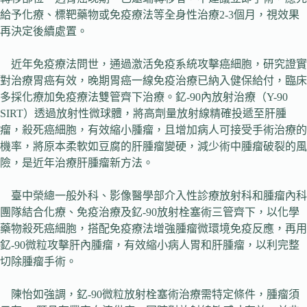
給予化療、標靶藥物或免疫療法等全身性治療2-3個月，視效果
再決定後續處置。
近年免疫療法問世，通過激活免疫系統攻擊癌細胞，研究證實
對治療胃癌有效，晚期胃癌一線免疫治療已納入健保給付，臨床
多採化療加免疫療法雙管齊下治療。釔-90內放射治療（Y-90
SIRT）透過放射性微球體，將高劑量放射線精確投遞至肝腫
瘤，殺死癌細胞，有效縮小腫瘤，且增加病人可接受手術治療的
機率，將原本柔軟如豆腐的肝腫瘤變硬，減少術中腫瘤破裂的風
險，是近年治療肝腫瘤新方法。
臺中榮總一般外科、影像醫學部介入性診療放射科和腫瘤內科
團隊結合化療、免疫治療及釔-90放射栓塞術三管齊下，以化學
藥物殺死癌細胞，搭配免疫療法增強腫瘤微環境免疫反應，再用
釔-90微粒攻擊肝內腫瘤，有效縮小病人胃和肝腫瘤，以利完整
切除腫瘤手術。
陳怡如強調，釔-90微粒放射栓塞術治療需特定條件，腫瘤須