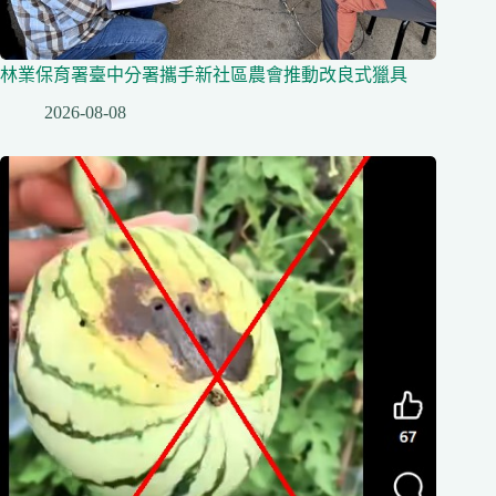
林業保育署臺中分署攜手新社區農會推動改良式獵具
2026-08-08