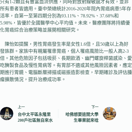
只有1-2顆且有豐富血流供應，同時對放射線敏感才有效，並非
所有患者皆適用。臺中榮總統計2016-2020年院內胃癌病患5年存
活率，自第一至第四期分別為93.11%、78.92%、37.68%和
5.98%，皆優於全國醫學中心平均值。未來，醫療團隊將持續優
化胃癌綜合治療策略並展開相關研究。
陳怡如提醒，男性胃癌發生率是女性1.6倍，且50歲以上為好
發族群。家族中有親屬罹患胃癌，個人罹癌風險比一般人高2-3
倍。其他危險因子包括吸菸、長期飲酒、幽門螺旋桿菌感染、愛
吃醃製食品及慢性胃病等。有胃部不適或其他風險因素者，應定
期進行胃鏡、電腦斷層掃描或磁振造影檢查，早期確診及評估腫
瘤擴散情況，提升治療成功率。
上一
下一
台中太平區永隆里
哈佛想要這間大學
200戶社區無自來水
生畢業就來唸