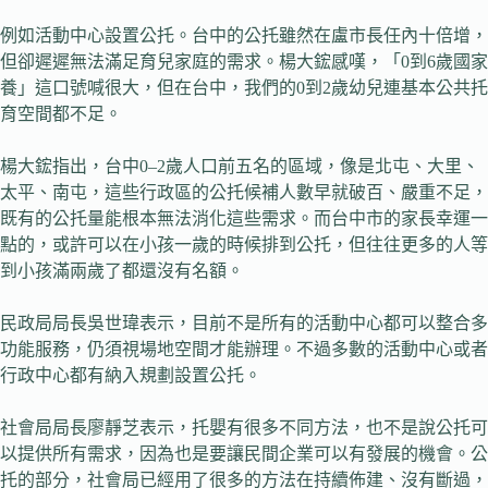
例如活動中心設置公托。台中的公托雖然在盧市長任內十倍增，
但卻遲遲無法滿足育兒家庭的需求。楊大鋐感嘆，「0到6歲國家
養」這口號喊很大，但在台中，我們的0到2歲幼兒連基本公共托
育空間都不足。
楊大鋐指出，台中0–2歲人口前五名的區域，像是北屯、大里、
太平、南屯，這些行政區的公托候補人數早就破百、嚴重不足，
既有的公托量能根本無法消化這些需求。而台中市的家長幸運一
點的，或許可以在小孩一歲的時候排到公托，但往往更多的人等
到小孩滿兩歲了都還沒有名額。
民政局局長吳世瑋表示，目前不是所有的活動中心都可以整合多
功能服務，仍須視場地空間才能辦理。不過多數的活動中心或者
行政中心都有納入規劃設置公托。
社會局局長廖靜芝表示，托嬰有很多不同方法，也不是說公托可
以提供所有需求，因為也是要讓民間企業可以有發展的機會。公
托的部分，社會局已經用了很多的方法在持續佈建、沒有斷過，