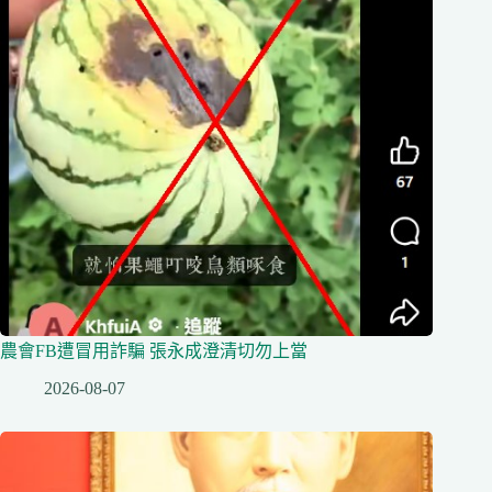
農會FB遭冒用詐騙 張永成澄清切勿上當
2026-08-07