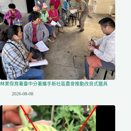
林業保育署臺中分署攜手新社區農會推動改良式獵具
2026-08-08