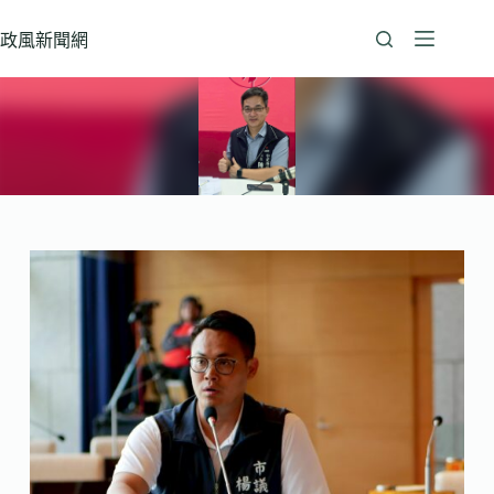
跳
至
政風新聞網
主
要
內
容