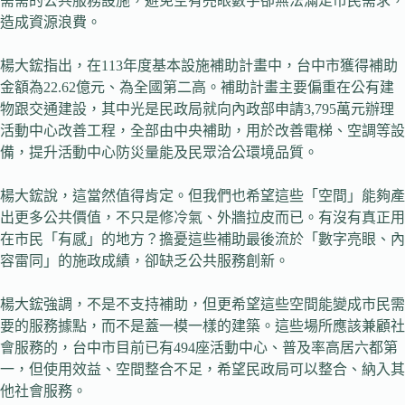
需需的公共服務設施，避免空有亮眼數字卻無法滿足市民需求，
造成資源浪費。
楊大鋐指出，在113年度基本設施補助計畫中，台中市獲得補助
金額為22.62億元、為全國第二高。補助計畫主要偏重在公有建
物跟交通建設，其中光是民政局就向內政部申請3,795萬元辦理
活動中心改善工程，全部由中央補助，用於改善電梯、空調等設
備，提升活動中心防災量能及民眾洽公環境品質。
楊大鋐說，這當然值得肯定。但我們也希望這些「空間」能夠產
出更多公共價值，不只是修冷氣、外牆拉皮而已。有沒有真正用
在市民「有感」的地方？擔憂這些補助最後流於「數字亮眼、內
容雷同」的施政成績，卻缺乏公共服務創新。
楊大鋐強調，不是不支持補助，但更希望這些空間能變成市民需
要的服務據點，而不是蓋一模一樣的建築。這些場所應該兼顧社
會服務的，台中市目前已有494座活動中心、普及率高居六都第
一，但使用效益、空間整合不足，希望民政局可以整合、納入其
他社會服務。