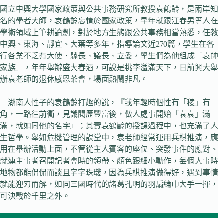
國立中興大學國家政策與公共事務研究所教授袁鶴齡，是兩岸知
名的學者大師，袁鶴齡忘情於國家政策，早年就跟江春男等人在
學術領域上筆耕論劍，對於地方生態跟公共事務相當熟悉，任教
中興、東海、靜宜、大葉等多年，指導論文近270篇，學生在各
行各業不乏有大使、縣長、議長、立委，學生們為他組成「袁帥
家族」，年年舉辦盛大春酒，可說是桃李溢滿天下，日前興大舉
辦袁老師的退休感恩茶會，場面熱鬧非凡。
湖南人性子的袁鶴齡打趣的說，『我年輕時個性有「稜」有
角，一路往前衝，見識閱歷豐富後，做人處事開始「袁袁」滿
滿，就如同他的名字』；其實袁鶴齡的授課過程中，也充滿了人
生哲學。舉如危機管理的課堂中，袁老師經常運用兵棋推演，應
用在舉辦活動上面，不管從主人賓客的座位、突發事件的應對、
就連主事者召開記者會時的領帶、顏色跟細小動作，每個人事時
地物都能侃侃而談且字字珠璣，因為兵棋推演做得好，遇到事情
就能迎刃而解，如同三國時代的諸葛孔明的羽扇綸巾大手一揮，
可決戰於千里之外。