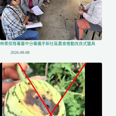
林業保育署臺中分署攜手新社區農會推動改良式獵具
2026-08-08