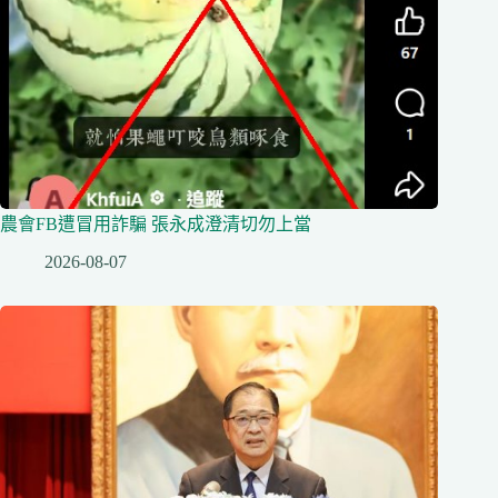
農會FB遭冒用詐騙 張永成澄清切勿上當
2026-08-07