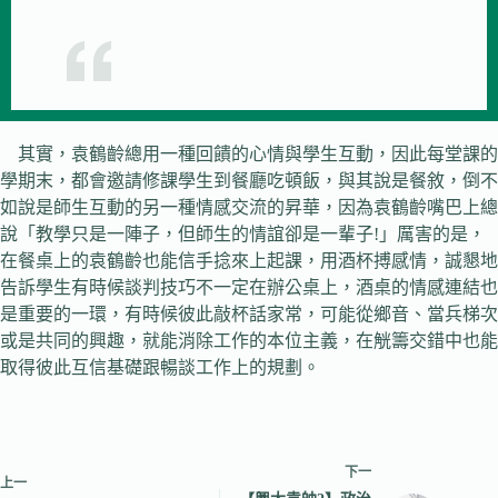
其實，袁鶴齡總用一種回饋的心情與學生互動，因此每堂課的
學期末，都會邀請修課學生到餐廳吃頓飯，與其說是餐敘，倒不
如說是師生互動的另一種情感交流的昇華，因為袁鶴齡嘴巴上總
說「教學只是一陣子，但師生的情誼卻是一輩子!」厲害的是，
在餐桌上的袁鶴齡也能信手捻來上起課，用酒杯搏感情，誠懇地
告訴學生有時候談判技巧不一定在辦公桌上，酒桌的情感連結也
是重要的一環，有時候彼此敲杯話家常，可能從鄉音、當兵梯次
或是共同的興趣，就能消除工作的本位主義，在觥籌交錯中也能
取得彼此互信基礎跟暢談工作上的規劃。
下一
上一