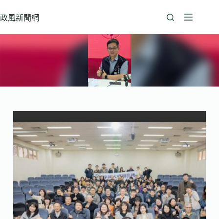
跳
至
政風新聞網
主
要
內
容