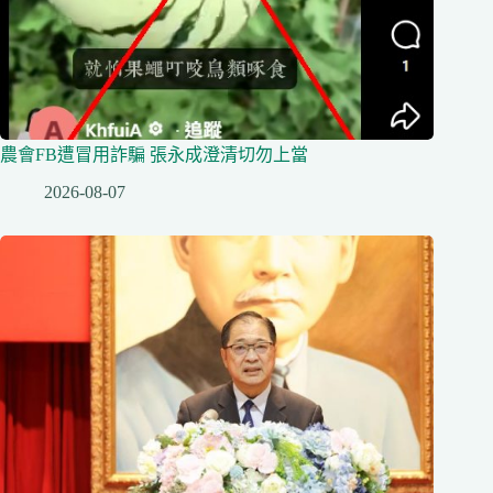
農會FB遭冒用詐騙 張永成澄清切勿上當
2026-08-07