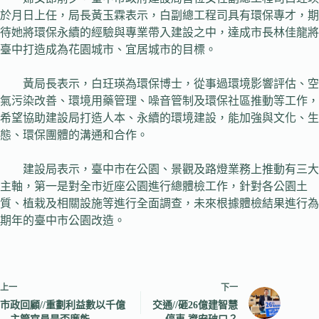
於月日上任，局長黃玉霖表示，白副總工程司具有環保專才，期
待她將環保永續的經驗與專業帶入建設之中，達成市長林佳龍將
臺中打造成為花園城市、宜居城市的目標。
黃局長表示，白玨瑛為環保博士，從事過環境影響評估、空
氣污染改善、環境用藥管理、噪音管制及環保社區推動等工作，
希望協助建設局打造人本、永續的環境建設，能加強與文化、生
態、環保團體的溝通和合作。
建設局表示，臺中市在公園、景觀及路燈業務上推動有三大
主軸，第一是對全市近座公園進行總體檢工作，針對各公園土
質、植栽及相關設施等進行全面調查，未來根據體檢結果進行為
期年的臺中市公園改造。
上一
下一
市政回顧//重劃利益數以千億
交通//砸26億建智慧