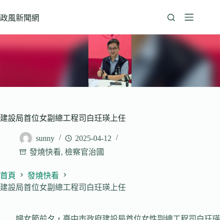
跳
至
政風新聞網
主
要
內
容
建設局首位女副總工程司白玨瑛上任
sunny
2025-04-12
發燒快看
,
檢察官治國
首頁
發燒快看
建設局首位女副總工程司白玨瑛上任
婦女節前夕，臺中市政府建設局首位女性副總工程司白玨瑛