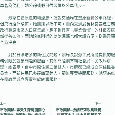
車甚為便利，她公餘或假日很習慣以公車代步。
娘家在豐原區的賴淑惠，聽說交通局在豐原新闢公車路線，
但只行經外環道，她期期以為不可，而向交通局長林良泰建言應
改行豐原市區人口密集處，想不到具有﹁專業傲慢﹂的林良泰居
然從善如流，而她娘家附近的婆婆媽媽也都大讚方便，搭乘意願
普為提高。
對於日漸增多的新住民問題，賴局長說勞工局所能提供的服
務侷限於就業問題的層面，其他問題則有賴社會局、民政局處
理，她表示，台中市原住民二萬餘人，市府都已經成立原住民委
員會，而新住民已多達四萬餘人，卻無專責機關服務，她認為應
在民政局成立專責科處統籌服務。
上一
下一
市政回顧//李天生陳清龍關心
市政回顧//檢調已死政風睡覺