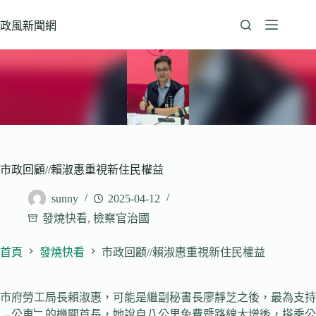
跳
至
政風新聞網
主
要
內
容
市政回顧//賴淑惠重視新住民權益
sunny
2025-04-12
發燒快看
,
檢察官治國
首頁
發燒快看
市政回顧//賴淑惠重視新住民權益
市府勞工局長賴淑惠，可能是繼副秘書長廖靜芝之後，最為支持
﹁公車﹂的機關首長，她說自八公里免費暨路線大增後，搭乘公