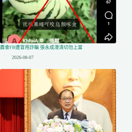
農會FB遭冒用詐騙 張永成澄清切勿上當
2026-08-07