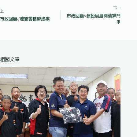
下一
上一
市政回顧//建設局展開清算鬥
市政回顧//陳寶雲積勞成疾
爭
相關文章