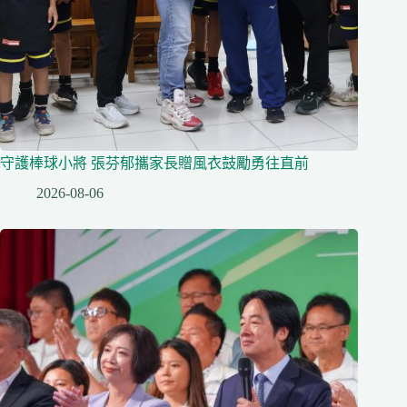
守護棒球小將 張芬郁攜家長贈風衣鼓勵勇往直前
2026-08-06