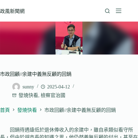
跳
至
政風新聞網
主
要
內
容
市政回顧//余建中義無反顧的回鍋
sunny
2025-04-12
發燒快看
,
檢察官治國
首頁
發燒快看
市政回顧//余建中義無反顧的回鍋
回鍋待遇遠低於退休俸收入的余建中，雖自承類似看守所
長，但由於胡市長的知遇之恩，他仍然義無反顧的付出，甚至在