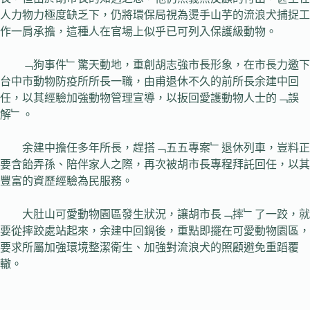
人力物力極度缺乏下，仍將環保局視為燙手山芋的流浪犬捕捉工
作一肩承擔，這種人在官場上似乎已可列入保護級動物。
﹁狗事件﹂驚天動地，重創胡志強市長形象，在市長力邀下
台中市動物防疫所所長一職，由甫退休不久的前所長余建中回
任，以其經驗加強動物管理宣導，以扳回愛護動物人士的﹁誤
解﹂。
余建中擔任多年所長，趕搭﹁五五專案﹂退休列車，豈料正
要含飴弄孫、陪伴家人之際，再次被胡市長專程拜託回任，以其
豐富的資歷經驗為民服務。
大肚山可愛動物園區發生狀況，讓胡市長﹁摔﹂了一跤，就
要從摔跤處站起來，余建中回鍋後，重點即擺在可愛動物園區，
要求所屬加強環境整潔衛生、加強對流浪犬的照顧避免重蹈覆
轍。