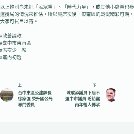
以上推測尚未把「民眾黨」、「時代力量」，或其他小綠黨也參
選攪局的情況來推估，所以減席次後，東南區的戰況精彩可期，
大家可拭目以待。
#政蒼論政
#臺中市東南區
#席次少一席
#黨內初選
上一
下一
台中東區公建課長
陳成添議員下屆不
徐家強 榮升國公局
選中市議員 盼給黨
專門委員
內年輕人傳承