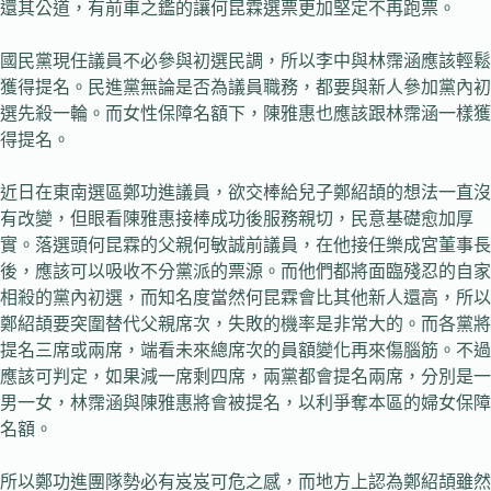
還其公道，有前車之鑑的讓何昆霖選票更加堅定不再跑票。
國民黨現任議員不必參與初選民調，所以李中與林霈涵應該輕鬆
獲得提名。民進黨無論是否為議員職務，都要與新人參加黨內初
選先殺一輪。而女性保障名額下，陳雅惠也應該跟林霈涵一樣獲
得提名。
近日在東南選區鄭功進議員，欲交棒給兒子鄭紹頡的想法一直沒
有改變，但眼看陳雅惠接棒成功後服務親切，民意基礎愈加厚
實。落選頭何昆霖的父親何敏誠前議員，在他接任樂成宮董事長
後，應該可以吸收不分黨派的票源。而他們都將面臨殘忍的自家
相殺的黨內初選，而知名度當然何昆霖會比其他新人還高，所以
鄭紹頡要突圍替代父親席次，失敗的機率是非常大的。而各黨將
提名三席或兩席，端看未來總席次的員額變化再來傷腦筋。不過
應該可判定，如果減一席剩四席，兩黨都會提名兩席，分別是一
男一女，林霈涵與陳雅惠將會被提名，以利爭奪本區的婦女保障
名額。
所以鄭功進團隊勢必有岌岌可危之感，而地方上認為鄭紹頡雖然