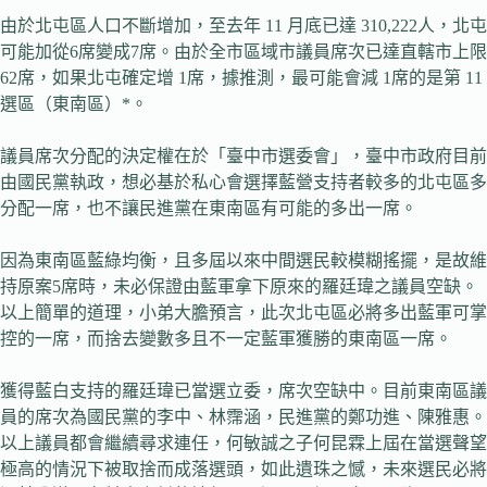
由於北屯區人口不斷增加，至去年 11 月底已達 310,222人，北屯
可能加從6席變成7席。由於全市區域市議員席次已達直轄市上限
62席，如果北屯確定增 1席，據推測，最可能會減 1席的是第 11
選區（東南區）*。
議員席次分配的決定權在於「臺中市選委會」，臺中市政府目前
由國民黨執政，想必基於私心會選擇藍營支持者較多的北屯區多
分配一席，也不讓民進黨在東南區有可能的多出一席。
因為東南區藍綠均衡，且多屆以來中間選民較模糊搖擺，是故維
持原案5席時，未必保證由藍軍拿下原來的羅廷瑋之議員空缺。
以上簡單的道理，小弟大膽預言，此次北屯區必將多出藍軍可掌
控的一席，而捨去變數多且不一定藍軍獲勝的東南區一席。
獲得藍白支持的羅廷瑋已當選立委，席次空缺中。目前東南區議
員的席次為國民黨的李中、林霈涵，民進黨的鄭功進、陳雅惠。
以上議員都會繼續尋求連任，何敏誠之子何昆霖上屆在當選聲望
極高的情況下被取捨而成落選頭，如此遺珠之憾，未來選民必將