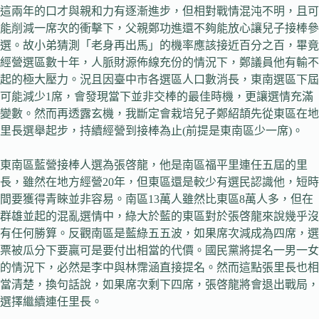
這兩年的口才與親和力有逐漸進步，但相對戰情混沌不明，且可
能削減一席次的衝擊下，父親鄭功進還不夠能放心讓兒子接棒參
選。故小弟猜測「老身再出馬」的機率應該接近百分之百，畢竟
經營選區數十年，人脈財源佈線充份的情況下，鄭議員他有輸不
起的極大壓力。況且因臺中市各選區人口數消長，東南選區下屆
可能減少1席，會發現當下並非交棒的最佳時機，更讓選情充滿
變數。然而再透露玄機，我斷定會栽培兒子鄭紹頡先從東區在地
里長選舉起步，持續經營到接棒為止(前提是東南區少一席)。
東南區藍營接棒人選為張啓龍，他是南區福平里連任五屆的里
長，雖然在地方經營20年，但東區還是較少有選民認識他，短時
間要獲得青睞並非容易。南區13萬人雖然比東區8萬人多，但在
群雄並起的混亂選情中，綠大於藍的東區對於張啓龍來說幾乎沒
有任何勝算。反觀南區是藍綠五五波，如果席次減成為四席，選
票被瓜分下要贏可是要付出相當的代價。國民黨將提名一男一女
的情況下，必然是李中與林霈涵直接提名。然而這點張里長也相
當清楚，換句話說，如果席次剩下四席，張啓龍將會退出戰局，
選擇繼續連任里長。