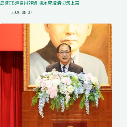
農會FB遭冒用詐騙 張永成澄清切勿上當
2026-08-07