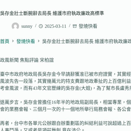
吳存金壯士斷腕辭去局長 維護市府執政廉政高標準
sunny
2025-03-11
發燒快看
首頁
發燒快看
吳存金壯士斷腕辭去局長 維護市府執政廉
政風新聞 焦點評論 宋柏誼
臺中市政府地政局長吳存金今早請辭獲准已被市府證實，其實經
風波先告一段落，其實幾萬元的特支費跟地政牽扯的上百億利益
考會風波，而有43年文官歷練的吳存金(大姐)，為了幫市長
退萬步言，吳存金曾擔任16年半的地政局副局長，相當專業，
會的業務會報、三個月一次的十一個地所舉行局務會報、各公會
再者，台中市各單元公辦跟自辦重劃區的糾結利益可說超過上百
人事鬥爭，又或者是項莊舞劍 意在沛公。