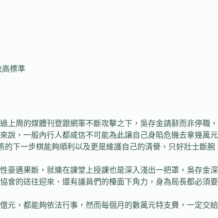
政高標準
過上周的媒體刊登跟網軍不斷攻擊之下，吳存金請辭而非停職，
來說，一般內行人都咸信不可能為此讓自己身陷危機去拿幾萬元
盧秀燕的下一步棋能夠順利以及更是維護自己的清譽，只好壯士斷
個性豪邁果斷，就連在課堂上授課也是深入淺出一把罩，吳存金
協會的送往迎來、還有議員們的檯面下角力，身為局長都必須要
億元，都能夠依法行事，然而每個月的數萬元特支費，一定交給