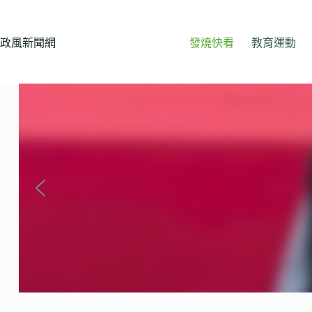
跳
至
主
政風新聞網
發燒快看
教育運動
要
內
容