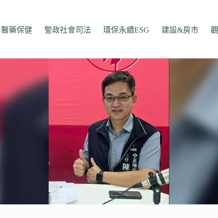
醫藥保健
警政社會司法
環保永續ESG
建設&房市