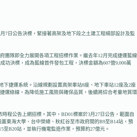
4月7日公告決標，緊接著高架及地下段之土建工程細部設計及監
府團隊即全力展開各項工程招標作業。繼去年12月完成捷運藍線
決標，成為藍線首件發包工程，決標金額為607億9,000萬
地下捷運系統。沿線規劃設置高架車站8座、地下車站12座及2座
捷運綠線，為降低施工風險與確保品質，後續將綜合考量地質環
程公告上網招標。其中，BD01標案於3月27日公告，範圍自
涵蓋東海大學、台中榮總、秋紅谷至市政府間的B9至B14站，預
5至B20站，並執行機電監造作業，預算約27億元。