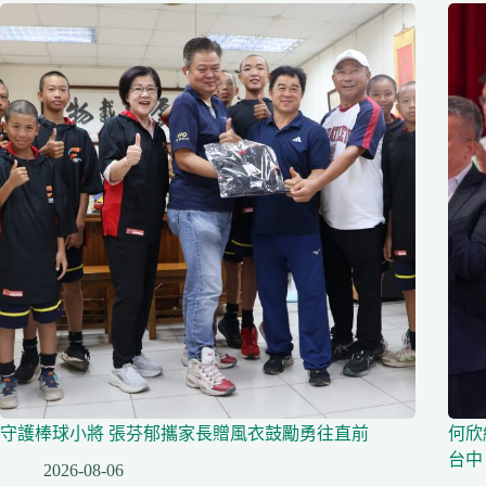
守護棒球小將 張芬郁攜家長贈風衣鼓勵勇往直前
何欣
台中
2026-08-06