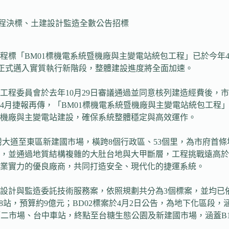
程決標、土建設計監造全數公告招標
程標「BM01標機電系統暨機廠與主變電站統包工程」已於今年
線正式邁入實質執行新階段，整體建設進度將全面加速。
程委員會於去年10月29日審議通過並同意核列建造經費後，市
捷報再傳，「BM01標機電系統暨機廠與主變電站統包工程」成功
機廠與主變電站建設，確保系統整體穩定與高效運作。
灣大道至東區新建國市場，橫跨8個行政區、53個里，為市府首條
，並通過地質結構複雜的大肚台地與大甲斷層，工程挑戰遠高於
業實力的優良廠商，共同打造安全、現代化的捷運系統。
計與監造委託技術服務案，依照規劃共分為3個標案，並均已依時
站，預算約9億元；BD02標案於4月2日公告，為地下化區段，
、第二市場、台中車站，終點至台糖生態公園及新建國市場，涵蓋B1