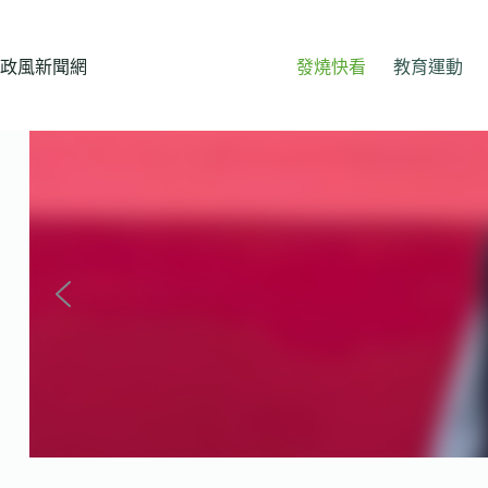
跳
至
主
政風新聞網
發燒快看
教育運動
要
內
容