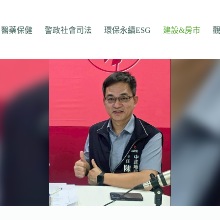
醫藥保健
警政社會司法
環保永續ESG
建設&房市