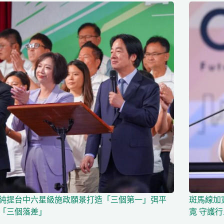
純提台中六星級施政願景打造「三個第一」弭平
斑馬線加
「三個落差」
寬 守護