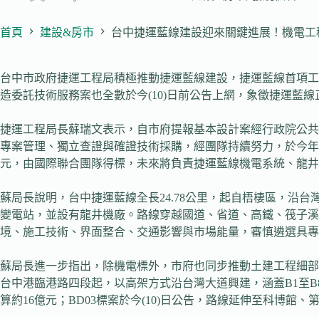
首頁
建設&房市
台中捷運藍線建設迎來關鍵進展！機電工
台中市政府捷運工程局積極推動捷運藍線建設，捷運藍線首項工
造委託技術服務案也全數於今(10)日前公告上網，象徵捷運藍
捷運工程局長蘇瑞文表示，自市府提報基本設計案經行政院公共工
專案管理、獨立查證與確證技術採購，經團隊持續努力，於今年4月
元，由國際聯合團隊得標，未來將負責捷運藍線機電系統、龍井
蘇局長說明，台中捷運藍線全長24.78公里，起自梧棲區，沿台
變電站，並設有龍井機廠。路線穿越國道、省道、高鐵、筏子溪
境、施工技術、界面整合、交通影響與市場能量，審慎遴選具專
蘇局長進一步指出，除機電標外，市府也同步推動土建工程細部設
台中港臨港路四段起，以高架方式沿台灣大道興建，涵蓋B1至B8
算約16億元；BD03標案於今(10)日公告，路線延伸至科博館