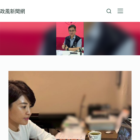
跳
至
政風新聞網
主
要
內
容