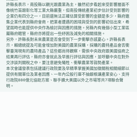
許縣長表示，南投縣以觀光跟農業為主，雖然初步看起來受影響層面不
像桃竹苗跟彰化等工業大縣嚴重，但南投傳統產業初步估計受到影響的
企業仍有四分之一，目前還無法正確估算受影響的金額是多少，縣府邀
集企業代表到縣府會商，把業者遭遇的困境與受到的影響初估出來，希
望屆時也能提供中央作為檢討與因應的措施。另縣內有幾個小型工業區
屬縣府轄管，縣府亦將提出一些紓困及減免的相關措施。

另外，許縣長對未來農業是否會受到下一步衝擊亦感憂心。許縣長表
示，賴總統提及可能會增加對美國的農業採購，採購的農特產品會否衝
擊臺灣現有的農特產品？這些都尚待觀察，需俟中央政府跟美國協商之
結果再行評估，縣府亦會就此及早進行評估與因應，並呼籲中央在對外
交涉談判關稅之中，要注意避免犧牲、衝擊農業等弱勢產業。

本次會議發表包括建議行政院要及早精準掌握美國加徵關稅相關細節以
提供有關單位及業者因應、一年內公股行庫不抽銀根讓產業安心、支持
行政院880億元協助方案、聯手擴大美國以外之市場等共7項聯合聲
明。
上一
下一
關稅影響/石岡農會
「臺中市都市更新
擁全省唯一歐盟認
整建維護補助」 即
證 農產出口暫時穩
日起開始受理 歡迎