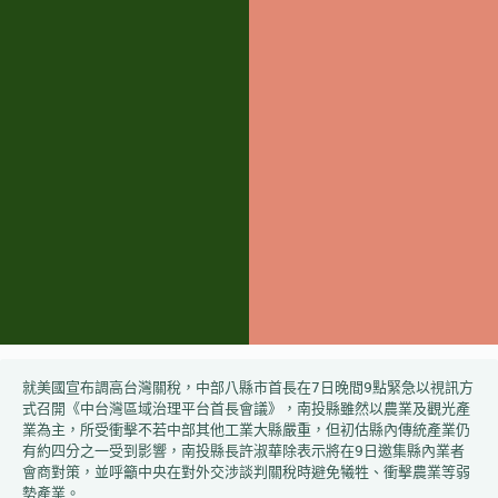
就美國宣布調高台灣關稅，中部八縣市首長在7日晚間9點緊急以視訊方
式召開《中台灣區域治理平台首長會議》，南投縣雖然以農業及觀光產
業為主，所受衝擊不若中部其他工業大縣嚴重，但初估縣內傳統產業仍
有約四分之一受到影響，南投縣長許淑華除表示將在9日邀集縣內業者
會商對策，並呼籲中央在對外交涉談判關稅時避免犧牲、衝擊農業等弱
勢產業。
