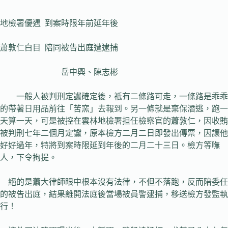
地檢署優遇 到案時限年前延年後
蕭敦仁白目 陪同被告出庭遭逮捕
岳中興、陳志彬
一般人被判刑定讞確定後，祇有二條路可走，一條路是乖乖
的帶著日用品前往「苦窯」去報到。另一條就是棄保潛逃，跑一
天算一天，可是被控在雲林地檢署担任檢察官的蕭敦仁，因收賄
被判刑七年二個月定讞，原本檢方二月二日即發出傳票，因讓他
好好過年，特將到案時限延到年後的二月二十三日。檢方等嘸
人，下令拘提。
絕的是蕭大律師眼中根本沒有法律，不但不落跑，反而陪委任
的被告出庭，結果離開法庭後當場被員警逮捕，移送檢方發監執
行！