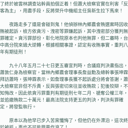
了終於被雲林調查站幹員拍個正着！但蕭大檢察官實在利害「反
客為主」，用盡手段，反將榮升中機組主任吳新生拉下馬來！
夜路走多了還是會碰到鬼！他偵辦林內鄉農會賄選案時因收
賄被起訴，檢方依貪污、洩密等罪嫌起訴，其中洩密部分獲判無
罪確定。貪污罪部份，彰化地院原本也判他無罪，但二審時，台
中高分院來過大逆轉，根據相關事證，認定有收賄事實，重判八
年有期徒刑！
九十八年五月二十七日更五審宣判時，合議庭判決書指出，
蕭敦仁身為檢察官，當林內鄉農會理事長詹益勳及總幹事張坤霖
拜訪蕭時，張坤霖表示，如詹理事長獲不起訴處分將會答謝，蕭
大檢察官非但不斥責，反與張密切來往並收賄款；犯後狡辯，不
知悔改，因此依貪污罪重判有期徒刑七年二月、禠奪公權三年，
並追繳賄款二十萬元！最高法院支持更五的判決，判決有罪確
定，將發監執行。
原本以為他早已步入苦窯懺悔了，但他仍在外漂泊，這次終
於被抓，再也不可能興風作浪了！