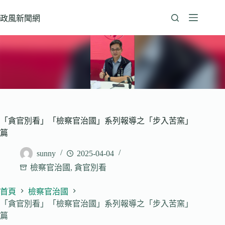
跳
至
政風新聞網
主
要
內
容
「貪官別看」「檢察官治國」系列報導之「步入苦窯」
篇
sunny
2025-04-04
檢察官治國
,
貪官別看
首頁
檢察官治國
「貪官別看」「檢察官治國」系列報導之「步入苦窯」
篇