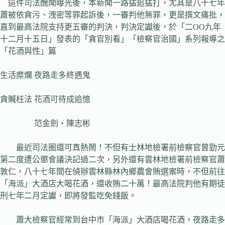
這件司法醜聞曝光後，本新聞一路猛追猛打，尤其是八十七年
蕭被依貪污、洩密等罪起訴後，一審判他無罪，更是撰文痛批，
直到最高法院支持更五審的判決，判決定讞後，於「二OO九年
十二月十五日」發表的「貪官別看」「檢察官治國」系列報導之
「花酒與性」篇
生活糜爛 夜路走多終遇鬼
貪贓枉法 花酒可待成追憶
范金劍‧陳志彬
最近司法圈還可真熱鬧！不但有士林地檢署前檢察官曾勁元
第二度遭公懲會議決記過二次，另外還有雲林地檢署前檢察官蕭
敦仁，八十七年間在偵辦雲林縣林內鄉農會賄選案時，不但前往
「海派」大酒店大喝花酒，還收賄二十萬！最高法院判他有期徒
刑七年二月定讞，即將發監吃免錢飯。
蕭大檢察官經常到台中市「海派」大酒店喝花酒，夜路走多