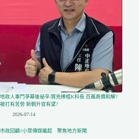
地政人事鬥爭幕後祕辛/買兇棒棍K科長 百萬高價和解?
被打有苦勞 新朝升官有望?
2026-07-14
市政回顧//小眾傳媒繼起 聚焦地方新聞