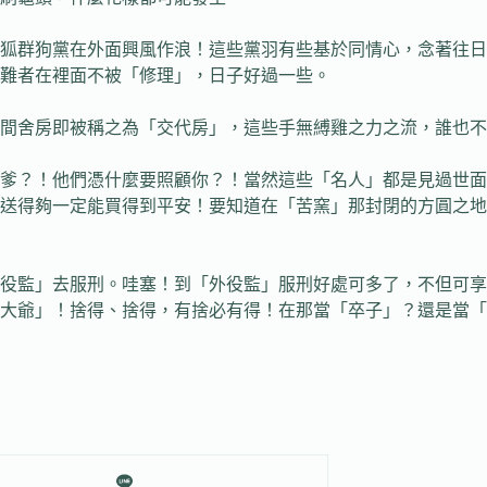
狐群狗黨在外面興風作浪！這些黨羽有些基於同情心，念著往日
難者在裡面不被「修理」，日子好過一些。
間舍房即被稱之為「交代房」，這些手無縛雞之力之流，誰也不
的爹？！他們憑什麼要照顧你？！當然這些「名人」都是見過世
送得夠一定能買得到平安！要知道在「苦窯」那封閉的方圓之地
役監」去服刑。哇塞！到「外役監」服刑好處可多了，不但可享
大爺」！捨得、捨得，有捨必有得！在那當「卒子」？還是當「