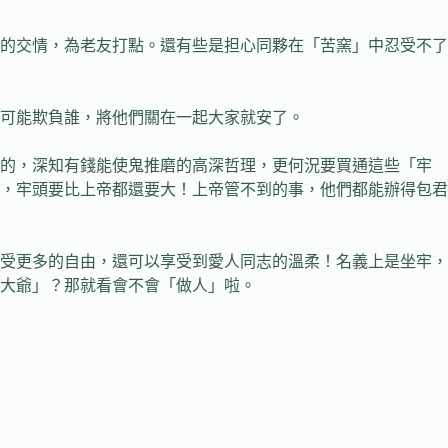
的交情，為老友打點。還有些是担心同夥在「苦窯」中忍受不了
可能欺負誰，將他們關在一起大家就安了。
面的，深知有錢能使鬼推磨的高深哲理，更何況要買通這些「牢
，牢頭要比上帝都還要大！上帝管不到的事，他們都能辦得包君
受更多的自由，還可以享受到愛人同志的溫柔！名義上是坐牢，
大爺」？那就看會不會「做人」啦。