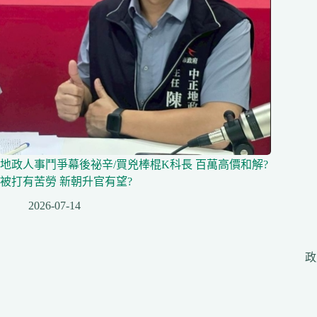
地政人事鬥爭幕後祕辛/買兇棒棍K科長 百萬高價和解?
被打有苦勞 新朝升官有望?
2026-07-14
政