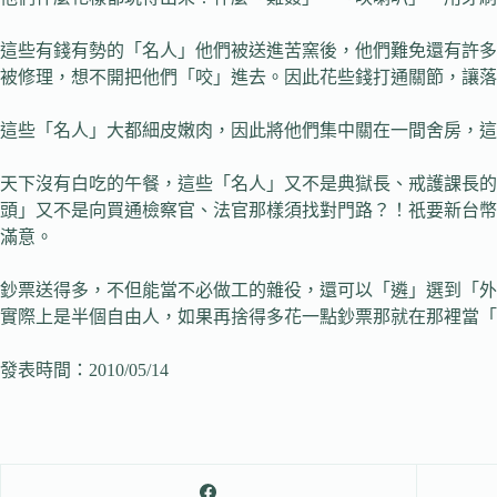
這些有錢有勢的「名人」他們被送進苦窯後，他們難免還有許多
被修理，想不開把他們「咬」進去。因此花些錢打通關節，讓落
這些「名人」大都細皮嫩肉，因此將他們集中關在一間舍房，這
天下沒有白吃的午餐，這些「名人」又不是典獄長、戒護課長
頭」又不是向買通檢察官、法官那樣須找對門路？！祇要新台幣
滿意。
鈔票送得多，不但能當不必做工的雜役，還可以「遴」選到「外
實際上是半個自由人，如果再捨得多花一點鈔票那就在那裡當「
發表時間：2010/05/14