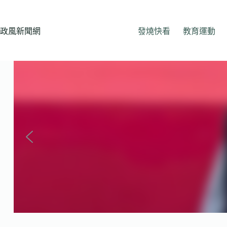
跳
至
主
政風新聞網
發燒快看
教育運動
要
內
容