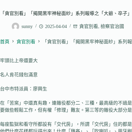
「貪官別看」「揭開黑牢神秘面紗」系列報導之「大爺、卒子」
sunny
2025-04-04
貪官別看
,
檢察官治國
首頁
貪官別看
「貪官別看」「揭開黑牢神秘面紗」系列報
牢頭比上帝還要大
名人肯花錢包滿意
台中市特派員：廖興生
在「苦窯」中還真有趣，連雜役都分二、三種，最高級的不過是
要做些輕鬆工作，但有權「修理」難友。第三等的雜役大部分是
每座監獄和看守所都設有「交代房」，所謂「交代房」住的都是
他們什麼花樣都玩得出來！什麼「雞姦」、「吹喇叭」、用牙刷