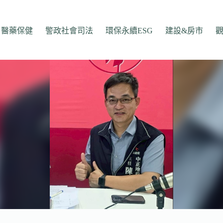
醫藥保健
警政社會司法
環保永續ESG
建設&房市