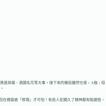
黑道英雄、酒國名花等大事。接下來的雜役雖然也是﹝A枷﹞但
。
但在裡面被「修理」才可怕！有些人犯關久了精神都有點變態，