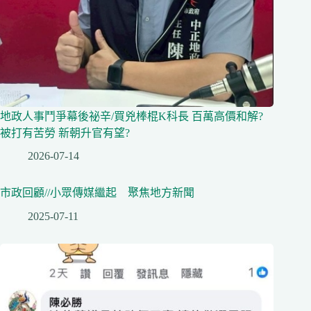
地政人事鬥爭幕後祕辛/買兇棒棍K科長 百萬高價和解?
被打有苦勞 新朝升官有望?
2026-07-14
市政回顧//小眾傳媒繼起 聚焦地方新聞
2025-07-11