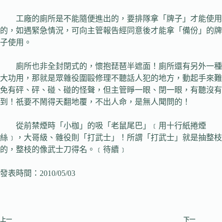
工廠的廁所是不能隨便進出的，要排隊拿「牌子」才能使用
的，如遇緊急情況，可向主管報告經同意後才能拿「備份」的牌
子使用。
廁所也非全封閉式的，懷抱琵琶半遮面！廁所還有另外一種
大功用，那就是眾雜役圍毆修理不聽話人犯的地方，動起手來難
免有砰、砰、碰、碰的怪聲，但主管睜一眼、閉一眼，有聽沒有
到！祇要不鬧得天翻地覆，不出人命，是無人聞問的！
從前禁煙時「小枷」的吸「老鼠尾巴」﹝用十行紙捲煙
絲﹞，大哥級、雜役則「打武士」！所謂「打武士」就是抽整枝
的，整枝的像武士刀得名。﹝待續﹞
發表時間：2010/05/03
上一
下一