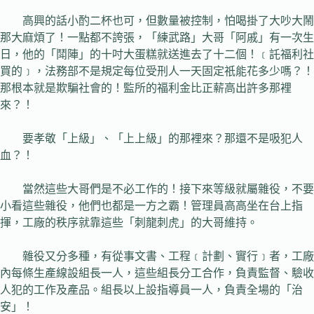
高興的話小酌二杯也可，但數量被控制，怕喝掛了大吵大鬧
那大麻煩了！一點都不誇張，「練武路」大哥「阿戚」有一次生
日，他的「鬦陣」的十吋大蛋糕就送進去了十二個！﹝託福利社
買的﹞，法務部不是規定每位受刑人一天固定祇能花多少嗎？！
那根本就是欺騙社會的！監所的福利金比正薪高出許多那裡
來？！
要孝敬「上級」、「上上級」的那裡來？那還不是吸犯人
血？！
當然這些大哥們是不必工作的！接下來等級就屬雜役，不要
小看這些雜役，他們也都是一方之霸！管理員高高坐在台上指
揮，工廠的秩序就靠這些「刺龍刺虎」的大哥維持。
雜役又分多種，有從事文書、工程﹝計劃、實行﹞者，工廠
內每條生產線設組長一人，這些組長分工合作，負責監督、驗收
人犯的工作及產品。組長以上設指導員一人，負責全場的「治
安」！