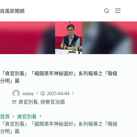
跳
至
政風新聞網
主
要
內
容
「貪官別看」「揭開黑牢神秘面紗」系列報導之「階級
分明」篇
sunny
2025-04-04
貪官別看
,
檢察官治國
首頁
貪官別看
「貪官別看」「揭開黑牢神秘面紗」系列報導之「階級
分明」篇