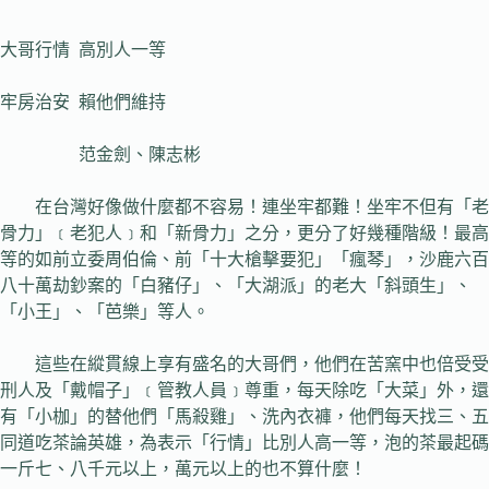
大哥行情 高別人一等
牢房治安 賴他們維持
范金劍、陳志彬
在台灣好像做什麼都不容易！連坐牢都難！坐牢不但有「老
骨力」﹝老犯人﹞和「新骨力」之分，更分了好幾種階級！最高
等的如前立委周伯倫、前「十大槍擊要犯」「瘋琴」，沙鹿六百
八十萬劫鈔案的「白豬仔」、「大湖派」的老大「斜頭生」、
「小王」、「芭樂」等人。
這些在縱貫線上享有盛名的大哥們，他們在苦窯中也倍受受
刑人及「戴帽子」﹝管教人員﹞尊重，每天除吃「大菜」外，還
有「小枷」的替他們「馬殺雞」、洗內衣褲，他們每天找三、五
同道吃茶論英雄，為表示「行情」比別人高一等，泡的茶最起碼
一斤七、八千元以上，萬元以上的也不算什麼！