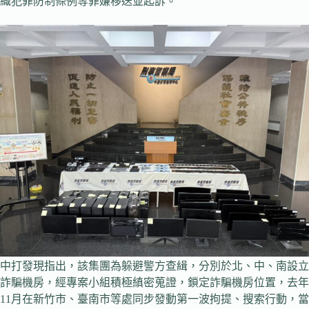
織犯罪防制條例等罪嫌移送並起訴。
中打發現指出，該集團為躲避警方查緝，分別於北、中、南設立
詐騙機房，經專案小組積極縝密蒐證，鎖定詐騙機房位置，去年
11月在新竹市、臺南市等處同步發動第一波拘提、搜索行動，當