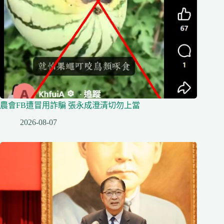
農會FB遭冒用詐騙 張永成澄清切勿上當
2026-08-07