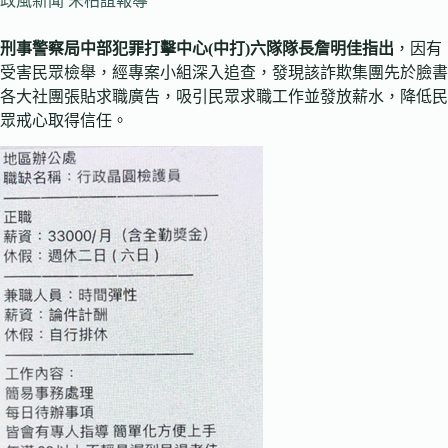
政風新聞 宋柏誼報導
刑事警察局中部犯罪打擊中心(中打)六隊隊長詹明佳指出
，因有
受害民眾檢舉，經專案小組深入追查，發現該詐欺集團先於臉書
各大社團張貼求職廣告，吸引民眾求職工作並發放薪水，降低民
眾戒心取得信任。