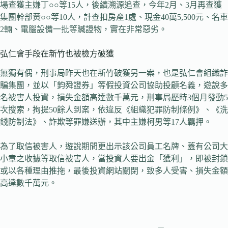
場查獲主嫌丁○○等15人，後續溯源追查，今年2月、3月再查獲
集團幹部黃○○等10人，計查扣房產1處、現金40萬5,500元、名車
2輛、電腦設備一批等贓證物，實在非常惡劣。
弘仁會手段在新竹也被檢方破獲
無獨有偶，刑事局昨天也在新竹破獲另一案，也是弘仁會組織詐
騙集團，並以「鈞舜證券」等假投資公司協助投顧名義，遊說多
名被害人投資，損失金額高達數千萬元，刑事局歷時3個月發動5
次搜索，拘提50餘人到案，依違反《組織犯罪防制條例》、《洗
錢防制法》、詐欺等罪嫌送辦，其中主嫌柯男等17人羈押。
為了取信被害人，遊說期間更出示該公司員工名牌、蓋有公司大
小章之收據等取信被害人，當投資人要出金「獲利」，即被封鎖
或以各種理由推拖，最後投資網站關閉，致多人受害、損失金額
高達數千萬元。