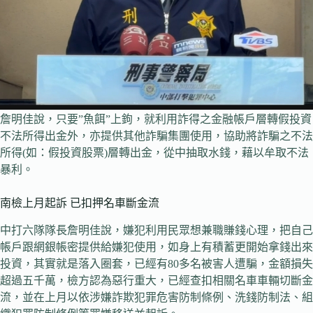
詹明佳說，只要”魚餌”上鉤，就利用詐得之金融帳戶層轉假投資
不法所得出金外，亦提供其他詐騙集團使用，協助將詐騙之不法
所得(如：假投資股票)層轉出金，從中抽取水錢，藉以牟取不法
暴利。
南檢上月起訴 已扣押名車斷金流
中打六隊隊長詹明佳說，嫌犯利用民眾想兼職賺錢心理，把自己
帳戶跟網銀帳密提供給嫌犯使用，如身上有積蓄更開始拿錢出來
投資，其實就是落入圈套，已經有80多名被害人遭騙，金額損失
超過五千萬，檢方認為惡行重大，已經查扣相關名車車輛切斷金
流，並在上月以依涉嫌詐欺犯罪危害防制條例、洗錢防制法、組