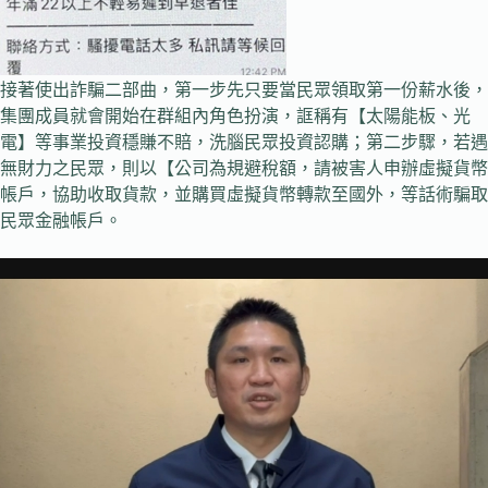
接著使出詐騙二部曲，第一步先只要當民眾領取第一份薪水後，
集團成員就會開始在群組內角色扮演，誆稱有【太陽能板、光
電】等事業投資穩賺不賠，洗腦民眾投資認購；第二步驟，若遇
無財力之民眾，則以【公司為規避稅額，請被害人申辦虛擬貨幣
帳戶，協助收取貨款，並購買虛擬貨幣轉款至國外，等話術騙取
民眾金融帳戶。