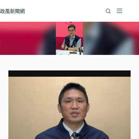
跳
至
政風新聞網
主
要
內
容