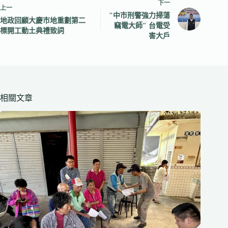
下一
上一
"中市刑警強力掃蕩
地政回顧大慶市地重劃第二
竊電大師" 台電受
標開工動土典禮致詞
害大戶
相關文章