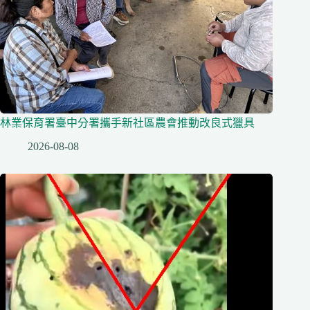
林業保育署臺中分署攜手新社區農會推動改良式獵具
2026-08-08