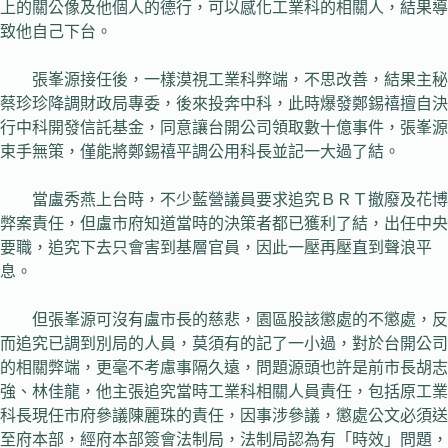
上的關公像及他個人的德行，可以感化工業科的相關人，結果導
致他自己下台。
張峯源接任後，一樣漠視工業科弊端，不思改善，結果主秘
蔡珍珍降調財政局專委，後來投奔中科，此時爆發鄭錫禧擅自決
行中科開發信託基金，同意讓台開公司領取數十億事件，張峯源
束手無策，僅能將鄭錫禧平調公用科長並記一大過了結。
當盧秀燕上台時，不少藍營議員要求追究ＢＲＴ撤廢及花博
弊案責任，但盧市府知道當時的決策者都已獲利了結，出任中央
要職，追究下去只會害到基層官員，因此一壓再壓直到聲浪平
息。
但張峯源可沒有盧市長的慈悲，園區股該懲處的不懲處，反
而追究已調到別局的人員，莫須有的記了一小過，對於台開公司
的相關弊端，更毫不考慮事隔久遠，問題源頭也許是前市長胡志
強、林佳龍，他主張追究當時工業科相關人員責任，包括原工業
科長現任市府參議陳麗珠的責任，因事涉參議，懲處公文必須送
至府本部，經府本部簽會法制局，法制局認為有「時效」問題，