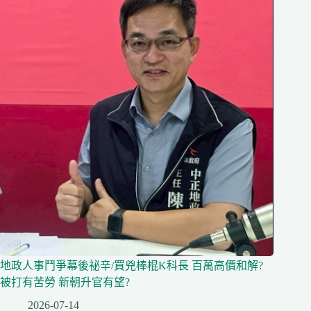
地政人事鬥爭幕後祕辛/買兇棒棍K科長 百萬高價和解?
被打有苦勞 新朝升官有望?
2026-07-14