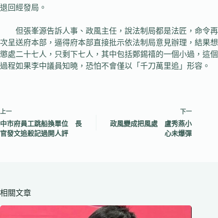
退回經發局。
但張峯源告訴人事、政風主任，說法制局都是法匠，命令再
次呈送府本部，逼得府本部直接批示依法制局意見辦理，結果想
懲處二十七人，只剩下七人，其中包括鄭錫禧的一個小過，這個
過程如果李中議員知曉，恐怕不會僅以「千刀萬里追」形容。
上一
下一
中市府員工跳船換單位 長
政風變成把風處 盧秀燕小
官發文追殺記過開人評
心未爆彈
相關文章