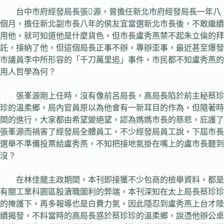
台中市府經發局長張源，曾擔任新北市府經發局長一年八
個月，擔任新北副市長八年的侯友宜當選新北市長後，不敢繼續
用他，就可知道他是什麼貨色，但市長盧秀燕禁不起朱立倫的拜
託，接納了他，但這個局長正事不辦，專辦歪事，最近甚至爆發
市議員李中所形容的「千刀萬里追」事件，市民都不知盧秀燕的
用人哲學為何？
張峯源剛上任時，沒有像前呂局長，高局長陷於前主秘蔡珍
珍的溫柔鄉，局內官員原以為他會有一新耳目的作為，但隨著時
間的進行，大家都由希望變絕望，認為媽媽市長的慈悲，庇護了
張峯源而禍害了經發局全體員工，不少經發局員工說，下屆市長
選舉不準備投票給盧秀燕，不知把接地氣掛在嘴上的盧市長聽到
沒？
在林佳龍主政期間，本刊即接獲不少包商的檢舉資料，都是
有關工業科園區股瀆職圖利的弊端，本刊深知在太上局長蔡珍珍
的掩護下，再多報導也是白費力氣，因此隱忍到盧秀燕上台才陸
續揭發，不料當時的高局長惑於蔡珍珍的溫柔鄉，說憑他辦公桌