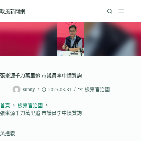
跳
至
政風新聞網
主
要
內
容
張峯源千刀萬里追 市議員李中憤質詢
sunny
2025-03-31
檢察官治國
首頁
檢察官治國
張峯源千刀萬里追 市議員李中憤質詢
吳進義