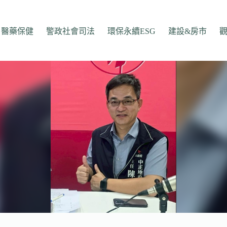
醫藥保健
警政社會司法
環保永續ESG
建設&房市