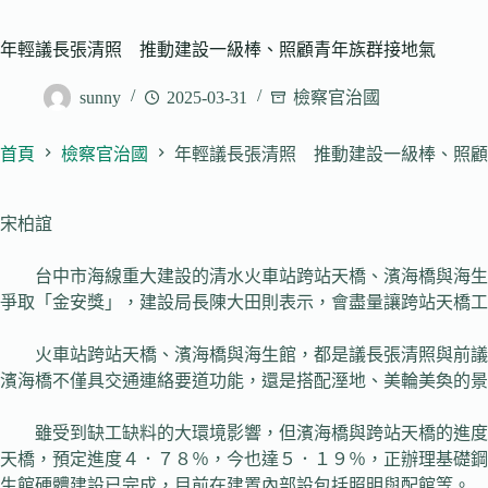
年輕議長張清照 推動建設一級棒、照顧青年族群接地氣
sunny
2025-03-31
檢察官治國
首頁
檢察官治國
年輕議長張清照 推動建設一級棒、照顧
宋柏誼
台中市海線重大建設的清水火車站跨站天橋、濱海橋與海生館
爭取「金安獎」，建設局長陳大田則表示，會盡量讓跨站天橋工
火車站跨站天橋、濱海橋與海生館，都是議長張清照與前議長
濱海橋不僅具交通連絡要道功能，還是搭配溼地、美輪美奐的景
雖受到缺工缺料的大環境影響，但濱海橋與跨站天橋的進度目
天橋，預定進度４．７８％，今也達５．１９％，正辦理基礎鋼
生館硬體建設已完成，目前在建置內部設包括照明與配館等。