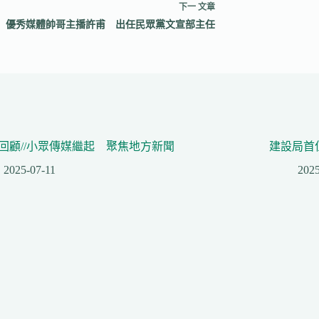
下一
文章
優秀媒體帥哥主播許甫 出任民眾黨文宣部主任
回顧//小眾傳媒繼起 聚焦地方新聞
建設局首
2025-07-11
2025