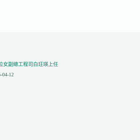
位女副總工程司白玨瑛上任
-04-12