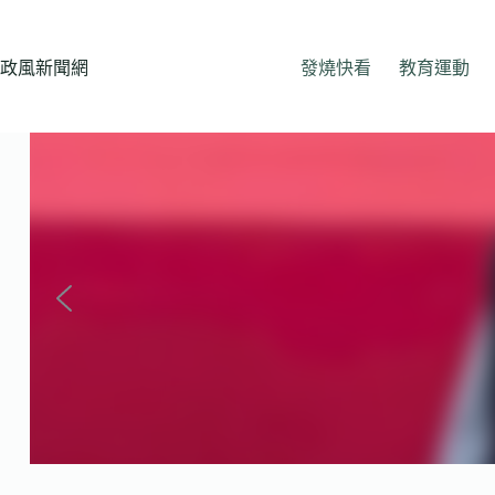
跳
至
主
政風新聞網
發燒快看
教育運動
要
內
容