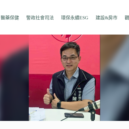
醫藥保健
警政社會司法
環保永續ESG
建設&房市