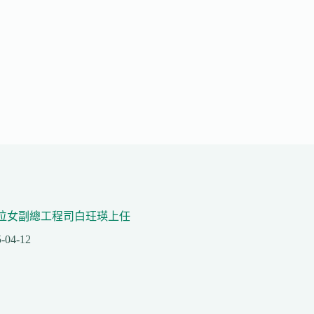
位女副總工程司白玨瑛上任
-04-12