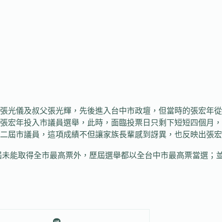
張光儀及叔父張光輝，先後進入台中市政壇，但當時的張宏年從
宏年投入市議員選舉，此時，面臨投票日只剩下短短四個月，
二屆市議員，這項成績不但讓家族長輩感到訝異，也反映出張宏
能取得全市最高票外，歷屆選舉都以全台中市最高票當選；並