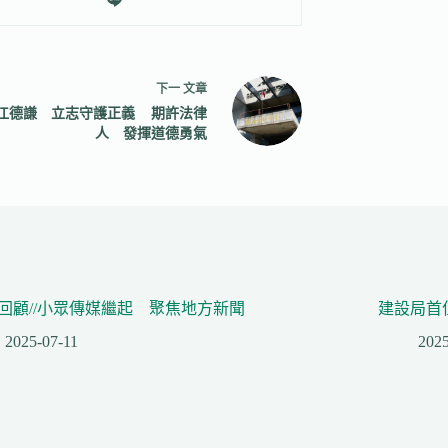
下一
文章
江德謙 立志守護正義 期許法律
人 發揮道德勇氣
回顧//小眾傳媒繼起 聚焦地方新聞
建設局首
2025-07-11
2025