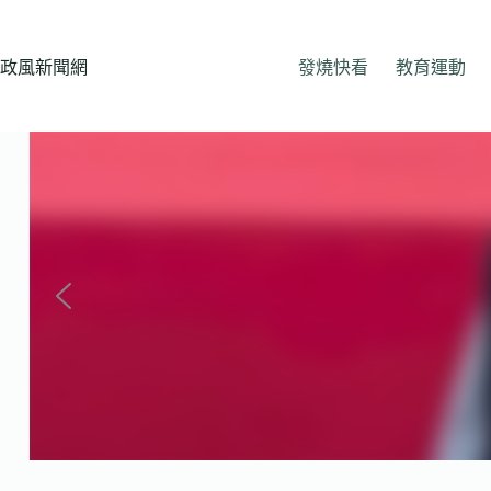
跳
至
主
政風新聞網
發燒快看
教育運動
要
內
容