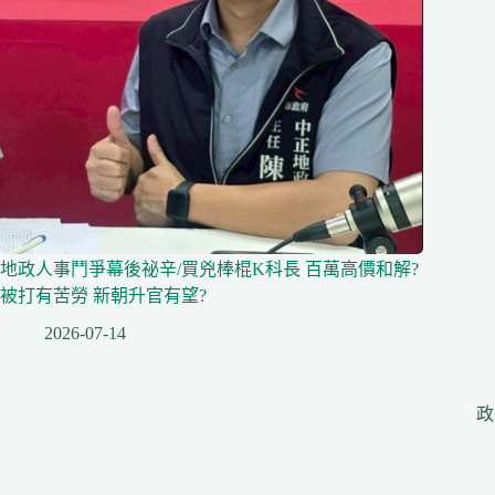
地政人事鬥爭幕後祕辛/買兇棒棍K科長 百萬高價和解?
被打有苦勞 新朝升官有望?
2026-07-14
政