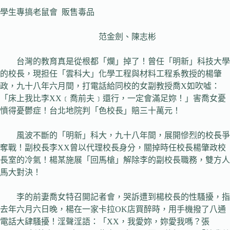
學生專搞老鼠會 販售毒品
范金劍、陳志彬
台灣的教育真是從根都「爛」掉了！曾任「明新」科技大學
的校長，現担任「雲科大」化學工程與材料工程系教授的楊肇
政，九十八年六月間，打電話給同校的女副教授喬X如吹噓：
「床上我比李XX﹝喬前夫﹞還行，一定會滿足妳！」害喬女憂
憤得憂鬱症！台北地院判「色校長」賠三十萬元！
風波不斷的「明新」科大，九十八年間，展開慘烈的校長爭
奪戰！副校長李XX曾以代理校長身分，關掉時任校長楊肇政校
長室的冷氣！楊某施展「回馬槍」解除李的副校長職務，雙方人
馬大對決！
李的前妻喬女特召開記者會，哭訴遭到楊校長的性騷擾，指
去年六月六日晚，楊在一家卡拉OK店買醉時，用手機撥了八通
電話大肆騷擾！淫聲淫語：「XX，我愛妳，妳愛我嗎？張