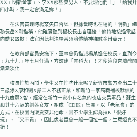
XX﹝明新董事﹞、李XX那些臭男人，不要理他們！」「給我廾
四小時，我一定會滿足妳！」
在法官審理時楊某矢口否認，但據當時也在場的「明新」總
務長岳X剛指稱，他確實聽到楊校長出言騷擾！他特地接過電話
向喬女致歉！法官因此判決楊某須賠償精神撫慰金卅萬元！
在教育部官員安撫下，董事會仍指派楊某擔任校長，直到今
﹝九十九﹞年七月任滿，方歸建「雲科大」！才使這段杏壇醜聞
漸漸淡化！
校長忙於內鬨，學生又在忙些什麼呢？新竹市警方查出二十
三歲涂X康和劉X豫二人不務正業，和新竹一家高職補校就讀的
十九歲蘇X智，經常在新竹一家小有名氣的夜店交易毒品！蘇生
和其十六歲的劉姓女友，組成「CDIK」集團，以「老鼠會」的
方式，在校園內販賣安非他命，因不少學生認為拉K「很好
玩」、「又不貴」，因此像老鼠會一般一個拉一個，生意還真不
錯！