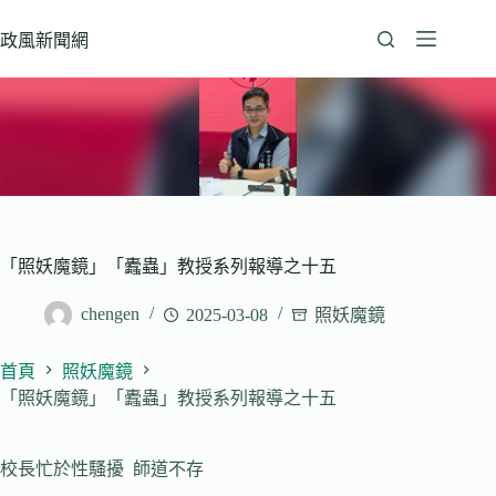
跳
至
政風新聞網
主
要
內
容
「照妖魔鏡」「蠹蟲」教授系列報導之十五
chengen
2025-03-08
照妖魔鏡
首頁
照妖魔鏡
「照妖魔鏡」「蠹蟲」教授系列報導之十五
校長忙於性騷擾 師道不存