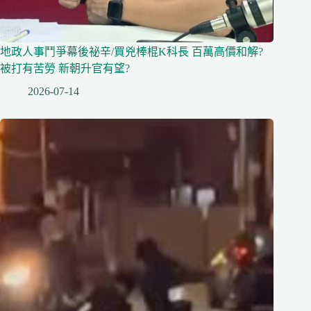
地政人事鬥爭幕後祕辛/買兇棒棍K科長 百萬高價和解?
被打有苦勞 新朝升官有望?
2026-07-14