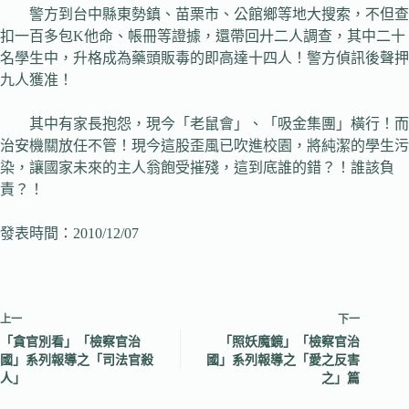
警方到台中縣東勢鎮、苗栗市、公館鄉等地大搜索，不但查
扣一百多包K他命、帳冊等證據，還帶回廾二人調查，其中二十
名學生中，升格成為藥頭販毒的即高達十四人！警方偵訊後聲押
九人獲准！
其中有家長抱怨，現今「老鼠會」、「吸金集團」橫行！而
治安機關放任不管！現今這股歪風已吹進校園，將純潔的學生污
染，讓國家未來的主人翁飽受摧殘，這到底誰的錯？！誰該負
責？！
發表時間：2010/12/07
上一
下一
「貪官別看」「檢察官治
「照妖魔鏡」「檢察官治
國」系列報導之「司法官殺
國」系列報導之「愛之反害
人」
之」篇